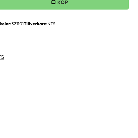
kelnr
321101
Tillverkare
NTS
TS