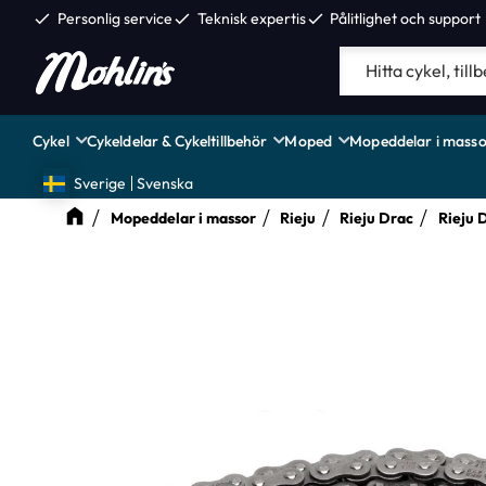
check
Personlig service
check
Teknisk expertis
check
Pålitlighet och support
Cykel
Cykeldelar & Cykeltillbehör
Moped
Mopeddelar i masso
Sverige
Svenska
Mopeddelar i massor
Rieju
Rieju Drac
Rieju 