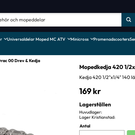
r
Universaldelar Moped MC ATV
Minicross
Promenadscooters
Se
Drac 00 Drev & Kedja
Mopedkedja 420 1/2x
Kedja 420 1/2"x1/4" 140 l
169
kr
Lagerställen
Huvudlager
Lager Kristianstad
Antal