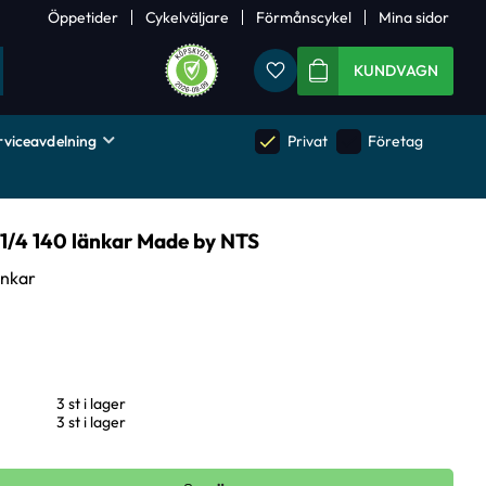
Öppetider
Cykelväljare
Förmånscykel
Mina sidor
Favoriter
KUNDVAGN
rviceavdelning
done
done
Privat
Företag
1/4 140 länkar Made by NTS
änkar
3 st i lager
3 st i lager