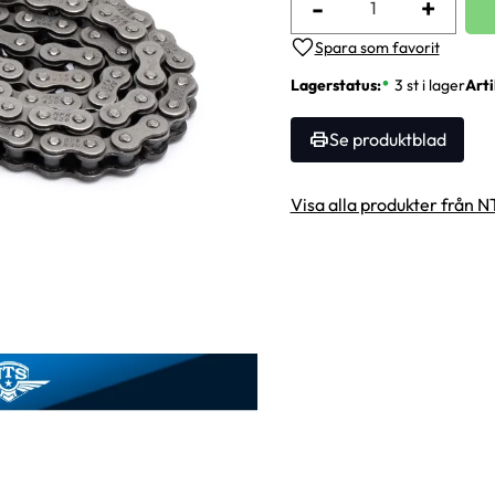
-
+
Lägg till i favoriter
Lagerstatus
3 st i lager
Arti
Se produktblad
Visa alla produkter från N