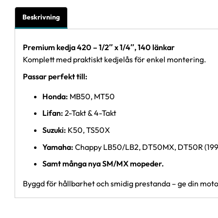
Beskrivning
Premium kedja 420 – 1/2″ x 1/4″, 140 länkar
Komplett med praktiskt kedjelås för enkel montering.
Passar perfekt till:
Honda:
MB50, MT50
Lifan:
2-Takt & 4-Takt
Suzuki:
K50, TS50X
Yamaha:
Chappy LB50/LB2, DT50MX, DT50R (1992–
S
amt många nya SM/MX mopeder.
Byggd för hållbarhet och smidig prestanda – ge din moto