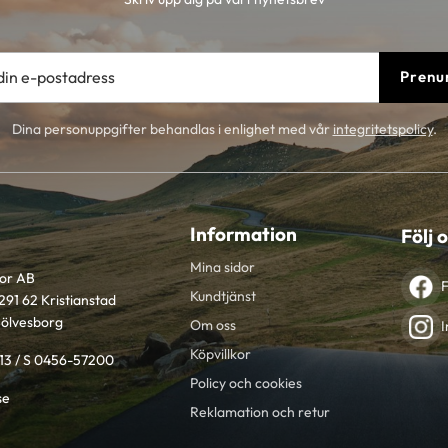
Prenu
Dina personuppgifter behandlas i enlighet med vår
integritetspolicy
.
Information
Följ 
Mina sidor
tor AB
Kundtjänst
291 62 Kristianstad
Sölvesborg
Om oss
I
Köpvillkor
613 / S 0456-57200
Policy och cookies
se
Reklamation och retur