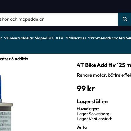
r
Universaldelar Moped MC ATV
Minicross
Promenadscooters
Se
satser & additiv
4T Bike Additiv 125 m
Renare motor, bättre effe
99
kr
Lagerställen
Huvudlager
Lager Sölvesborg
Lager Kristianstad
Antal