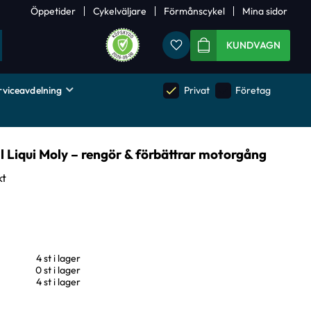
Öppetider
Cykelväljare
Förmånscykel
Mina sidor
Favoriter
KUNDVAGN
rviceavdelning
done
done
Privat
Företag
l Liqui Moly – rengör & förbättrar motorgång
kt
4 st i lager
0 st i lager
4 st i lager