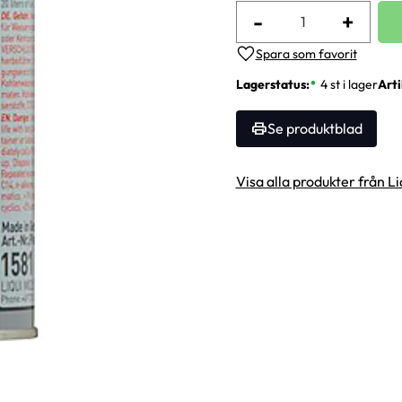
-
+
Lägg till i favoriter
Lagerstatus
4 st i lager
Arti
Se produktblad
Visa alla produkter från L