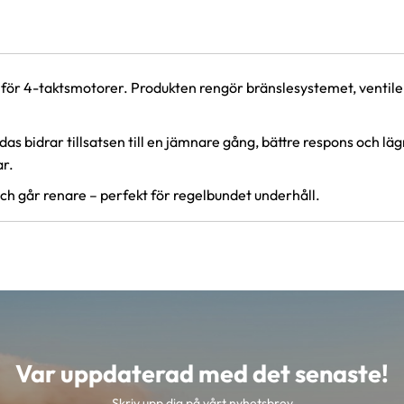
d för 4-taktsmotorer. Produkten rengör bränslesystemet, ventil
as bidrar tillsatsen till en jämnare gång, bättre respons och l
ar.
och går renare – perfekt för regelbundet underhåll.
Var uppdaterad med det senaste!
Skriv upp dig på vårt nyhetsbrev