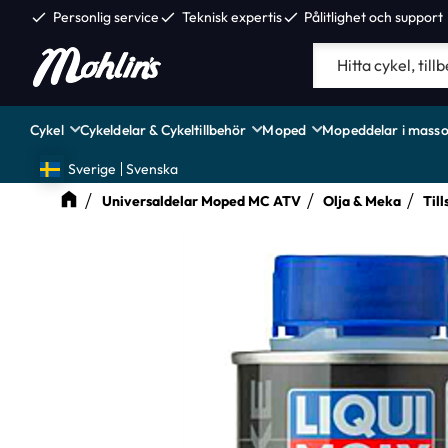
check
Personlig service
check
Teknisk expertis
check
Pålitlighet och support
Cykel
Cykeldelar & Cykeltillbehör
Moped
Mopeddelar i masso
Sverige
Svenska
Universaldelar Moped MC ATV
Olja & Meka
Till