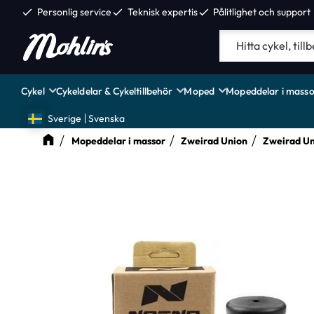
check
Personlig service
check
Teknisk expertis
check
Pålitlighet och support
Cykel
Cykeldelar & Cykeltillbehör
Moped
Mopeddelar i masso
Sverige
Svenska
Mopeddelar i massor
Zweirad Union
Zweirad Un