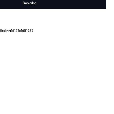
Bevaka
ikelnr
1612161651937