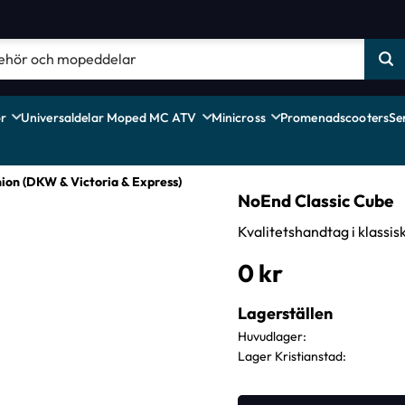
r
Universaldelar Moped MC ATV
Minicross
Promenadscooters
Se
ion (DKW & Victoria & Express)
NoEnd Classic Cube
Kvalitetshandtag i klassis
0
kr
Lagerställen
Huvudlager
Lager Kristianstad