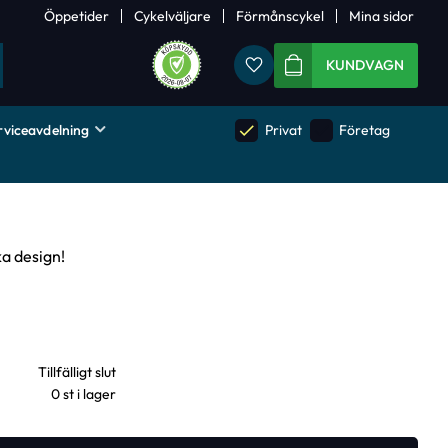
Öppetider
Cykelväljare
Förmånscykel
Mina sidor
Favoriter
KUNDVAGN
rviceavdelning
done
done
Privat
Företag
ka design!
0 st i lager