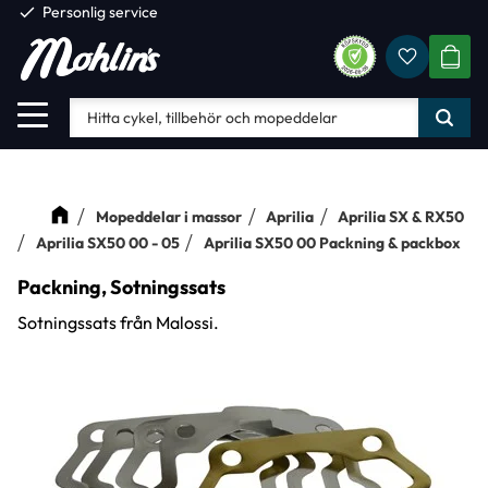
check
Personlig service
Favorite
Meny
KUND
Mopeddelar i massor
Aprilia
Aprilia SX & RX50
Aprilia SX50 00 - 05
Aprilia SX50 00 Packning & packbox
Packning, Sotningssats
Sotningssats från Malossi.