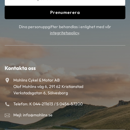
Prenumerera
Dina personuppgifter behandlas i enlighet med vår
integritetspolicy
.
Kontakta oss
Mohlins Cykel & Motor AB
Olof Mohlins väg 6, 291 62 Kristianstad
Verkstadsgatan 6, Sölvesborg
Telefon: K 044-211613 / S 0456-57200
Mejl: info@mohlins.se