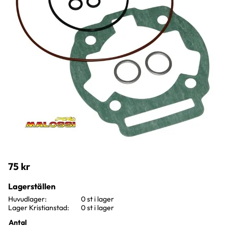
75
kr
Lagerställen
Huvudlager
0 st i lager
Lager Kristianstad
0 st i lager
Antal