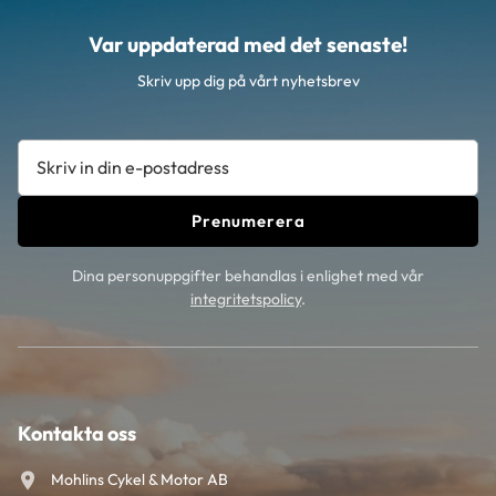
hjälmen finns också
integrerade greppytor för
Var uppdaterad med det senaste!
glasögon.
Skriv upp dig på vårt nyhetsbrev
Prenumerera
Dina personuppgifter behandlas i enlighet med vår
integritetspolicy
.
Kontakta oss
Mohlins Cykel & Motor AB