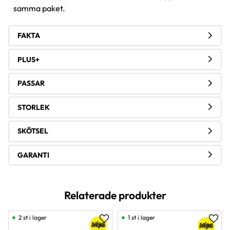
samma paket.
FAKTA
PLUS+
PASSAR
STORLEK
SKÖTSEL
GARANTI
Relaterade produkter
2 st i lager
1 st i lager
Lägg till i favoriter
Lägg 