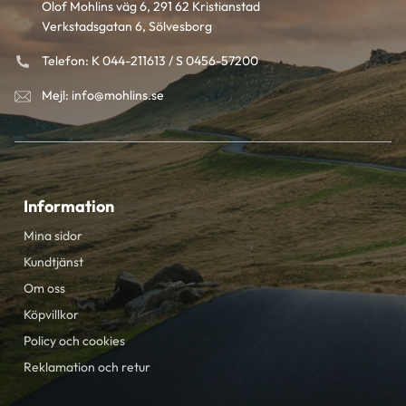
Olof Mohlins väg 6, 291 62 Kristianstad
Verkstadsgatan 6, Sölvesborg
Telefon: K 044-211613 / S 0456-57200
Mejl: info@mohlins.se
Information
Mina sidor
Kundtjänst
Om oss
Köpvillkor
Policy och cookies
Reklamation och retur