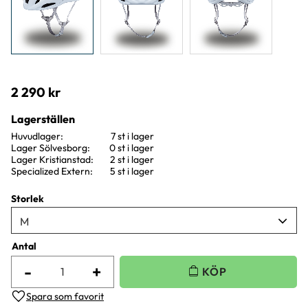
2 290
kr
Lagerställen
Huvudlager
7 st i lager
Lager Sölvesborg
0 st i lager
Lager Kristianstad
2 st i lager
Specialized Extern
5 st i lager
Storlek
Antal
-
+
Lägg till i favoriter