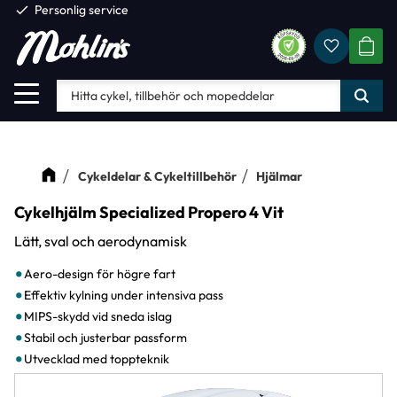
check
Personlig service
Favorite
Meny
KUND
Cykeldelar & Cykeltillbehör
Hjälmar
Cykelhjälm Specialized Propero 4 Vit
Lätt, sval och aerodynamisk
Aero-design för högre fart
Effektiv kylning under intensiva pass
MIPS-skydd vid sneda islag
Stabil och justerbar passform
Utvecklad med toppteknik