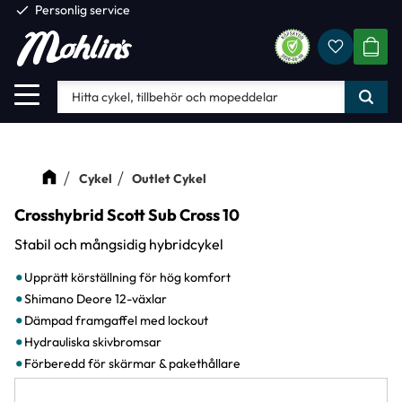
check
Personlig service
Favorite
Meny
KUND
Cykel
Outlet Cykel
Crosshybrid Scott Sub Cross 10
Stabil och mångsidig hybridcykel
Upprätt körställning för hög komfort
Shimano Deore 12-växlar
Dämpad framgaffel med lockout
Hydrauliska skivbromsar
Förberedd för skärmar & pakethållare