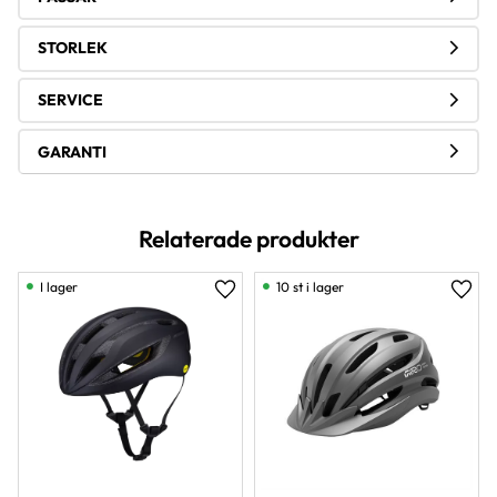
STORLEK
SERVICE
GARANTI
Relaterade produkter
I lager
10 st i lager
Lägg till i favoriter
Lägg 