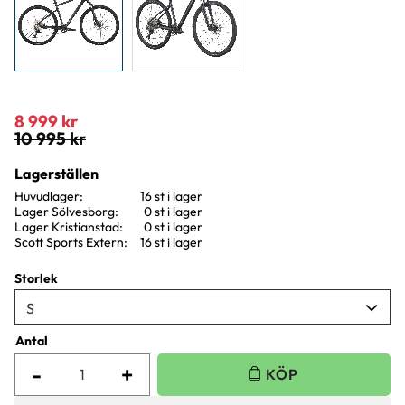
Nedsatt pris:
8 999
kr
Ordinarie pris:
10 995
kr
Lagerställen
Huvudlager
16 st i lager
Lager Sölvesborg
0 st i lager
Lager Kristianstad
0 st i lager
Scott Sports Extern
16 st i lager
Storlek
Antal
-
+