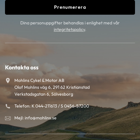
Prenumerera
Dina personuppgifter behandlas i enlighet med vår
integritetspolicy
.
Kontakta oss
Mohlins Cykel & Motor AB
Olof Mohlins väg 6, 291 62 Kristianstad
Verkstadsgatan 6, Sölvesborg
Telefon: K 044-211613 / S 0456-57200
Mejl: info@mohlins.se