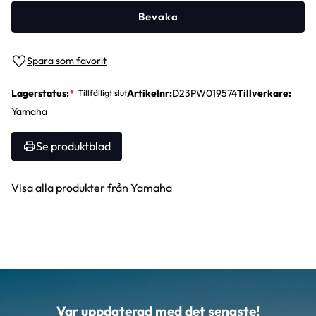
Bevaka
Lägg till i favoriter
Lagerstatus
Artikelnr
D23PW019574
Tillverkare
Yamaha
Se produktblad
Visa alla produkter från Yamaha
Var uppdaterad med det senaste!