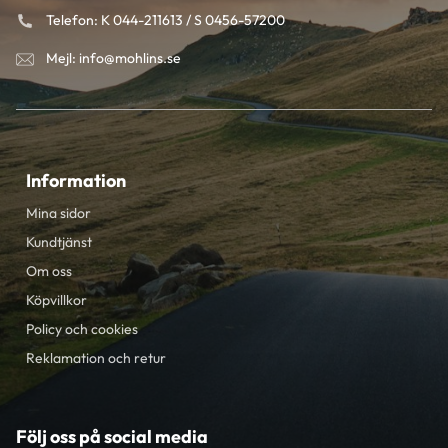
Telefon: K 044-211613 / S 0456-57200
Mejl: info@mohlins.se
Information
Mina sidor
Kundtjänst
Om oss
Köpvillkor
Policy och cookies
Reklamation och retur
Följ oss på social media