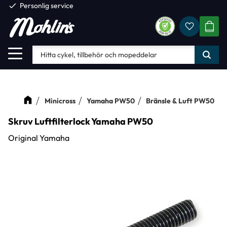
check
Personlig service
Favorite
Meny
KUND
Minicross
Yamaha PW50
Bränsle & Luft PW50
Skruv Luftfilterlock Yamaha PW50
Original Yamaha