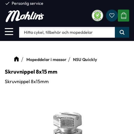
check
Personlig service
Favorite
Meny
KUND
Mopeddelar i massor
NSU Quickly
Skruvnippel 8x15 mm
Skruvnippel 8x15mm