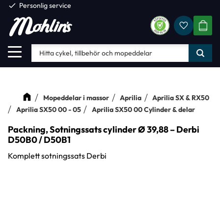
check
Personlig service
Favorite
Meny
KUND
Mopeddelar i massor
Aprilia
Aprilia SX & RX50
Aprilia SX50 00 - 05
Aprilia SX50 00 Cylinder & delar
Packning, Sotningssats cylinder Ø 39,88 – Derbi
D50B0 / D50B1
Komplett sotningssats Derbi