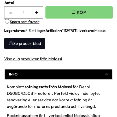
Antal
-
+
Lägg till i favoriter
Lagerstatus
3 st i lager
Artikelnr
1112978
Tillverkare
Malossi
Se produktblad
Visa alla produkter från Malossi
INFO
Komplett
sotningssats från Malossi
för Derbi
D50B0/D50B1-motorer. Perfekt vid cylinderbyte,
renovering eller service där korrekt tätning är
avgörande för motorns prestanda och livslängd.
Packningssatsen är tillverkad enligt Malossis höga