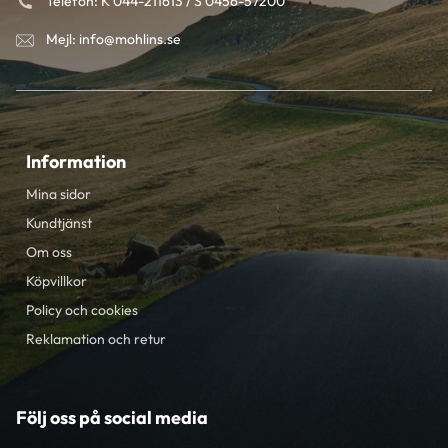
Telefon: K 044-211613 / S 0456-57200
Mejl: info@mohlins.se
Information
Mina sidor
Kundtjänst
Om oss
Köpvillkor
Policy och cookies
Reklamation och retur
Följ oss på social media