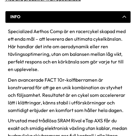
INFO
Specialized Aethos Comp är en racercykel skapad med
ett enda mål – att leverera den ultimata cykelkänslan.
Här handlar det inte om aerodynamik eller ren
tävlingsoptimering, utan om balansen mellan låg vikt,
perfekt respons och en körkänsla som gör varje tur till
en upplevelse.
Den avancerade FACT 10r-kolfiberramen är
konstruerad för att ge en unik kombination av styvhet
och följsamhet. Resultatet är en cykel som accelererar
lätt i klättringar, känns stabil i utförskörningar och
samtidigt erbjuder en komfort som håller hela dagen.
Utrustad med trådlösa SRAM Rival eTap AXS får du
exakt och smidig elektronisk växling utan kablar, medan
hydrauliska skivbromsar ger full kontroll i alla lägen.