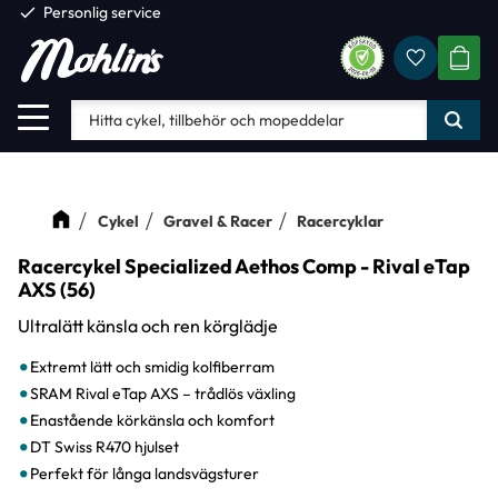
check
Personlig service
Favorite
Meny
KUND
Cykel
Gravel & Racer
Racercyklar
Racercykel Specialized Aethos Comp - Rival eTap
AXS (56)
Ultralätt känsla och ren körglädje
Extremt lätt och smidig kolfiberram
SRAM Rival eTap AXS – trådlös växling
Enastående körkänsla och komfort
DT Swiss R470 hjulset
Perfekt för långa landsvägsturer