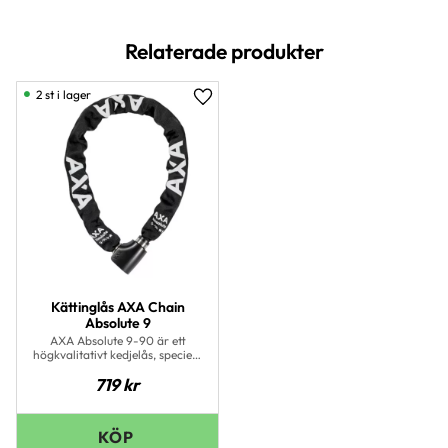
Relaterade produkter
2 st i lager
Lägg till i favoriter
Kättinglås AXA Chain
Absolute 9
AXA Absolute 9-90 är ett
högkvalitativt kedjelås, speciellt
designat för användning med
719
kr
dyrare cyklar och för
långtidsparkering av din cykel.
Godkänt för Svenska
marknaden. Skärkraft upp till
73 Kn, Antiborrplatta i cylinder,