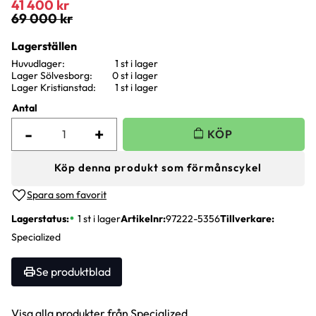
Nedsatt pris:
41 400
kr
Ordinarie pris:
69 000
kr
Lagerställen
Huvudlager
1 st i lager
Lager Sölvesborg
0 st i lager
Lager Kristianstad
1 st i lager
Antal
-
+
Köp denna produkt som förmånscykel
Lägg till i favoriter
Lagerstatus
1 st i lager
Artikelnr
97222-5356
Tillverkare
Specialized
Se produktblad
Visa alla produkter från Specialized