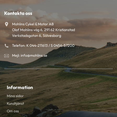
Kontakta oss
Mohlins Cykel & Motor AB
Olof Mohlins väg 6, 291 62 Kristianstad
Verkstadsgatan 6, Sölvesborg
Telefon: K 044-211613 / S 0456-57200
Mejl: info@mohlins.se
Information
Mina sidor
Kundtjänst
Om oss