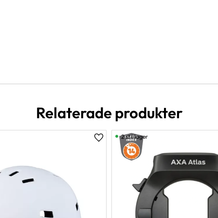
Relaterade produkter
2 st i lager
er
Lägg till i favoriter