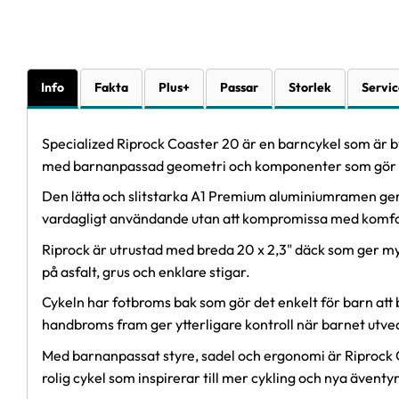
Info
Fakta
Plus+
Passar
Storlek
Servic
Specialized Riprock Coaster 20 är en barncykel som är by
med barnanpassad geometri och komponenter som gör det e
Den lätta och slitstarka A1 Premium aluminiumramen ger en
vardagligt användande utan att kompromissa med komfort
Riprock är utrustad med breda 20 x 2,3" däck som ger myc
på asfalt, grus och enklare stigar.
Cykeln har fotbroms bak som gör det enkelt för barn att
handbroms fram ger ytterligare kontroll när barnet utvec
Med barnanpassat styre, sadel och ergonomi är Riprock Coa
rolig cykel som inspirerar till mer cykling och nya äventyr