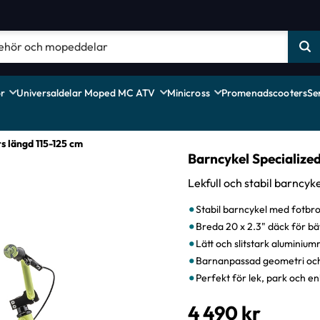
r
Universaldelar Moped MC ATV
Minicross
Promenadscooters
Se
s längd 115-125 cm
Barncykel Specialize
Lekfull och stabil barncy
Stabil barncykel med fotbr
Breda 20 x 2.3" däck för bä
Lätt och slitstark aluminiu
Barnanpassad geometri oc
Perfekt för lek, park och en
4 490
kr