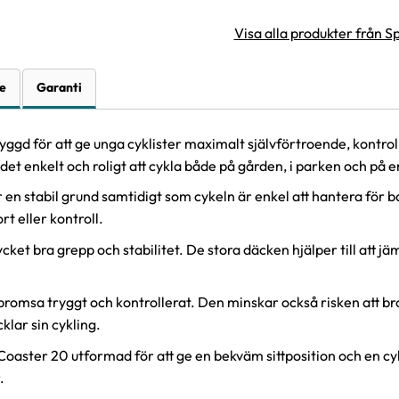
Visa alla produkter från S
e
Garanti
ggd för att ge unga cyklister maximalt självförtroende, kontro
nkelt och roligt att cykla både på gården, i parken och på en
 stabil grund samtidigt som cykeln är enkel att hantera för bar
 eller kontroll.
ket bra grepp och stabilitet. De stora däcken hjälper till att 
 bromsa tryggt och kontrollerat. Den minskar också risken att 
klar sin cykling.
ster 20 utformad för att ge en bekväm sittposition och en cykel
.