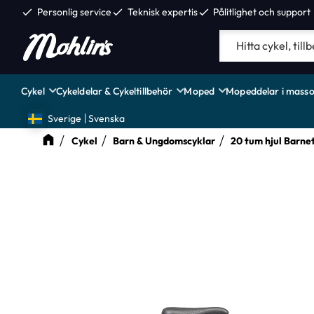
check
Personlig service
check
Teknisk expertis
check
Pålitlighet och support
Cykel
Cykeldelar & Cykeltillbehör
Moped
Mopeddelar i masso
Sverige
Svenska
Cykel
Barn & Ungdomscyklar
20 tum hjul Barnet