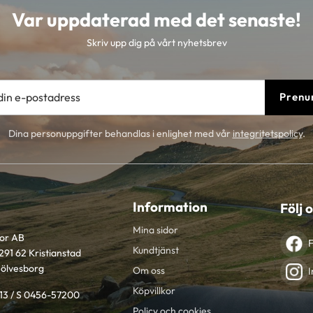
Var uppdaterad med det senaste!
Skriv upp dig på vårt nyhetsbrev
Prenu
Dina personuppgifter behandlas i enlighet med vår
integritetspolicy
.
Information
Följ 
Mina sidor
tor AB
Kundtjänst
291 62 Kristianstad
Sölvesborg
Om oss
I
Köpvillkor
613 / S 0456-57200
Policy och cookies