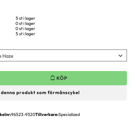
5 st i lager
0 st i lager
0 st i lager
5 st i lager
 denna produkt som förmånscykel
kelnr
96523-9320
Tillverkare
Specialized