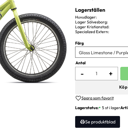
Lagerställen
Huvudlager
Lager Sölvesborg
Lager Kristianstad
Specialized Extern
Färg
Antal
-
+
Köp
Lägg till i favoriter
Lagerstatus
5 st i lager
Arti
Se produktblad