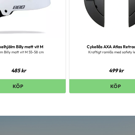
elhjälm Billy matt vit M
Cykellås AXA Atlas Retra
lm Billy matt vit M 55-58 cm
Kraftigt ramlås med safety le
485
kr
499
kr