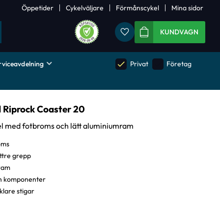
Öppetider
Cykelväljare
Förmånscykel
Mina sidor
Favoriter
KUNDVAGN
rviceavdelning
done
done
Privat
Företag
d Riprock Coaster 20
kel med fotbroms och lätt aluminiumram
oms
ttre grepp
mram
h komponenter
klare stigar