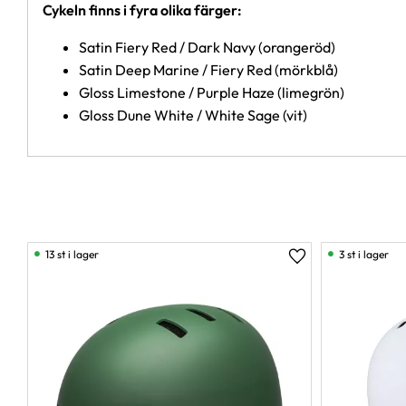
Cykeln finns i fyra olika färger:
Satin Fiery Red / Dark Navy (orangeröd)
Satin Deep Marine / Fiery Red (mörkblå)
Gloss Limestone / Purple Haze (limegrön)
Gloss Dune White / White Sage (vit)
13 st i lager
3 st i lager
Lägg till i favorit