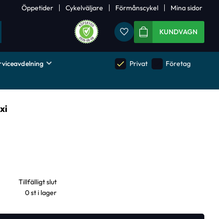
Öppetider
Cykelväljare
Förmånscykel
Mina sidor
Favoriter
KUNDVAGN
rviceavdelning
done
done
Privat
Företag
xi
0 st i lager