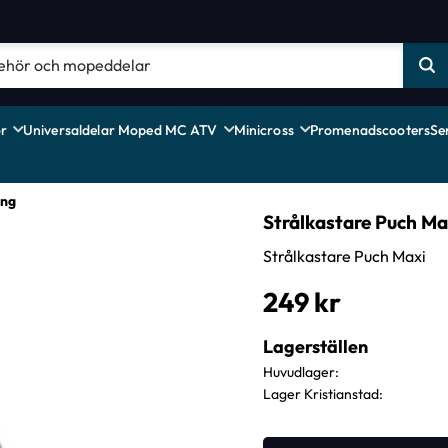
r
Universaldelar Moped MC ATV
Minicross
Promenadscooters
Se
ing
Strålkastare Puch Ma
Strålkastare Puch Maxi
249
kr
Lagerställen
Huvudlager
Lager Kristianstad