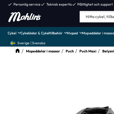
check
Personlig service
check
Teknisk expertis
check
Pålitlighet och support
Cykel
Cykeldelar & Cykeltillbehör
Moped
Mopeddelar i masso
Sverige
Svenska
Mopeddelar i massor
Puch
Puch Maxi
Belysn