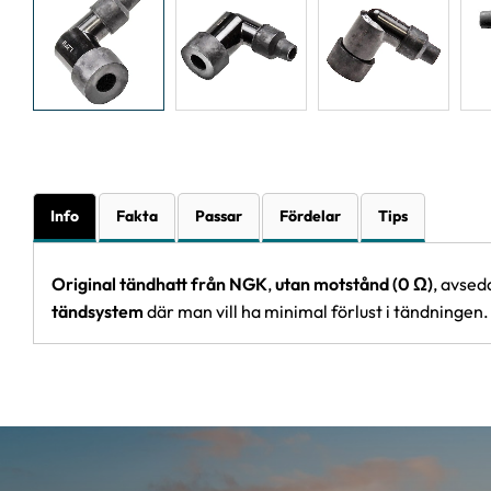
Info
Fakta
Passar
Fördelar
Tips
Original tändhatt från NGK
,
utan motstånd (0 Ω)
, avsed
tändsystem
där man vill ha minimal förlust i tändningen.