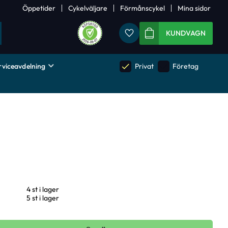
Öppetider
Cykelväljare
Förmånscykel
Mina sidor
Favoriter
KUNDVAGN
rviceavdelning
done
done
Privat
Företag
4 st i lager
5 st i lager