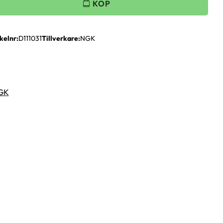
kelnr
D111031
Tillverkare
NGK
NGK