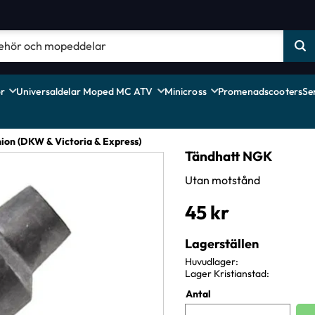
r
Universaldelar Moped MC ATV
Minicross
Promenadscooters
Se
ion (DKW & Victoria & Express)
Tändhatt NGK
Utan motstånd
45
kr
Lagerställen
Huvudlager
Lager Kristianstad
Antal