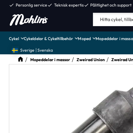
check
Personlig service
check
Teknisk expertis
check
Pålitlighet och support
Cykel
Cykeldelar & Cykeltillbehör
Moped
Mopeddelar i masso
Sverige
Svenska
Mopeddelar i massor
Zweirad Union
Zweirad Un