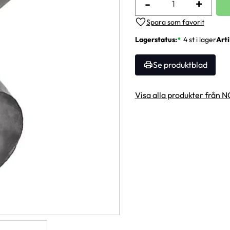
-
+
Lägg till i favoriter
Lagerstatus
4 st i lager
Arti
Se produktblad
Visa alla produkter från 