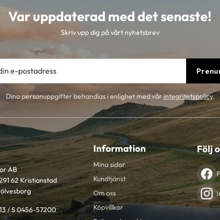
Var uppdaterad med det senaste!
Skriv upp dig på vårt nyhetsbrev
Prenu
Dina personuppgifter behandlas i enlighet med vår
integritetspolicy
.
Information
Följ 
Mina sidor
tor AB
Kundtjänst
291 62 Kristianstad
Sölvesborg
Om oss
I
Köpvillkor
613 / S 0456-57200