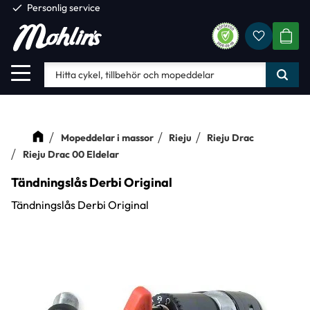
check
Personlig service
Favorite
Meny
KUND
Mopeddelar i massor
Rieju
Rieju Drac
Rieju Drac 00 Eldelar
Tändningslås Derbi Original
Tändningslås Derbi Original