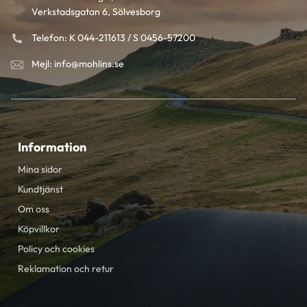
Verkstadsgatan 6, Sölvesborg
Telefon: K 044-211613 / S 0456-57200
Mejl: info@mohlins.se
Information
Mina sidor
Kundtjänst
Om oss
Köpvillkor
Policy och cookies
Reklamation och retur