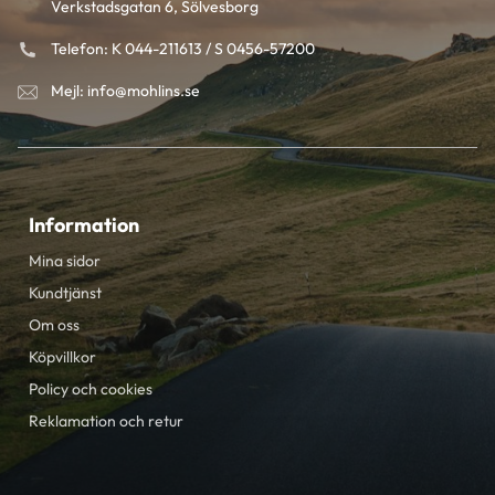
Verkstadsgatan 6, Sölvesborg
Telefon: K 044-211613 / S 0456-57200
Mejl: info@mohlins.se
Information
Mina sidor
Kundtjänst
Om oss
Köpvillkor
Policy och cookies
Reklamation och retur