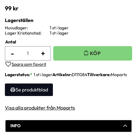
99
kr
Lagerställen
Huvudlager
1 st i lager
Lager Kristianstad
1 st i lager
Antal
-
+
Lägg till i favoriter
Lagerstatus
1 st i lager
Artikelnr
D111084
Tillverkare
Moparts
Se produktblad
Visa alla produkter från Moparts
INFO