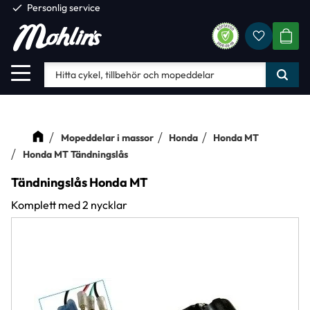
check
Personlig service
Favorite
Meny
KUND
Mopeddelar i massor
Honda
Honda MT
Honda MT Tändningslås
Tändningslås Honda MT
Komplett med 2 nycklar