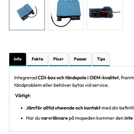
Info
Fakta
Plus+
Passar
Tips
Integrerad
CDI-box och tändspole i OEM-kvalitet
, fram
tändproblem eller behöver bytas vid service.
Viktigt:
Jämför alltid utseende och kontakt
med din befintl
Har du
varvräknare
på mopeden kommer den
inte