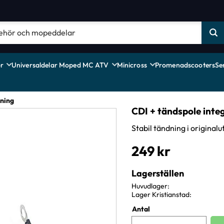
r
Universaldelar Moped MC ATV
Minicross
Promenadscooters
Se
ning
CDI + tändspole inte
Stabil tändning i original
249
kr
Lagerställen
Huvudlager
Lager Kristianstad
Antal