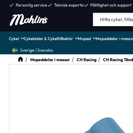
check
Personlig service
check
Teknisk expertis
check
Pålitlighet och support
Cykel
Cykeldelar & Cykeltillbehör
Moped
Mopeddelar i masso
Sverige
Svenska
Mopeddelar i massor
CH Racing
CH Racing Tänd