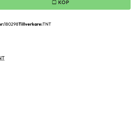
nr
180298
Tillverkare
TNT
TNT