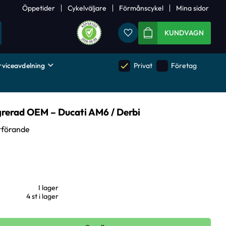
Öppetider
Cykelväljare
Förmånscykel
Mina sidor
Favoriter
KUNDVAGN
rviceavdelning
done
done
Privat
Företag
grerad OEM – Ducati AM6 / Derbi
utförande
I lager
4 st i lager