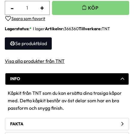
-
+
Lägg till i favoriter
Lagerstatus
I lager
Artikelnr
366360
Tillverkare
TNT
Se produktblad
Visa alla produkter från TNT
INFO
Kåpkit från TNT som du kan ersätta dina trasiga kåpor
med. Detta kåpkit består av 6st delar som har en bra
passform och snygg finish.
FAKTA