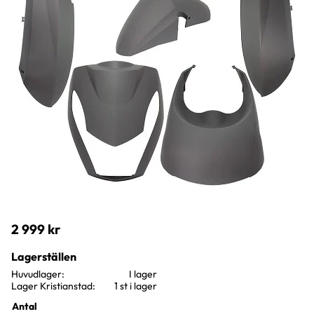
2 999
kr
Lagerställen
Huvudlager
I lager
Lager Kristianstad
1 st i lager
Antal