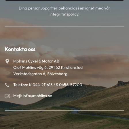
Dina personuppgifter behandlas i enlighet med vår
integritetspolicy
.
Kontakta oss
Mohlins Cykel & Motor AB
Olof Mohlins väg 6, 291 62 Kristianstad
Verkstadsgatan 6, Sölvesborg
Telefon: K 044-211613 / S 0456-57200
Mejl: info@mohlins.se