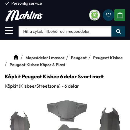
check
Personlig service
Favorite
Meny
KUND
Mopeddelar i massor
Peugeot
Peugeot Kisbee
Peugeot Kisbee Kåpor & Plast
Kåpkit Peugeot Kisbee 6 delar Svart matt
Kåpkit (Kisbee/Streetzone) - 6 delar