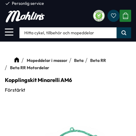
check
Personlig service
Favorite
Meny
KUND
Mopeddelar i massor
Beta
Beta RR
Beta RR Motordelar
Kopplingskit Minarelli AM6
Förstärkt