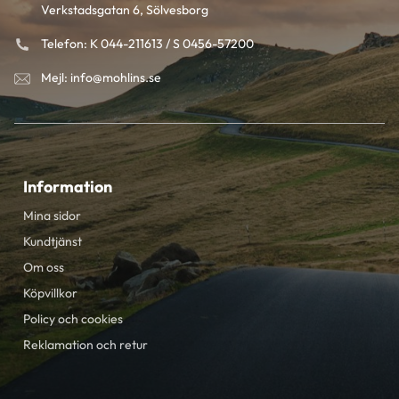
Verkstadsgatan 6, Sölvesborg
Telefon: K 044-211613 / S 0456-57200
Mejl: info@mohlins.se
Information
Mina sidor
Kundtjänst
Om oss
Köpvillkor
Policy och cookies
Reklamation och retur