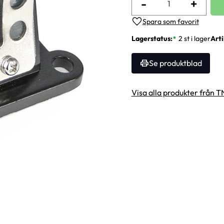
-
+
Lägg till i favoriter
Lagerstatus
2 st i lager
Arti
Se produktblad
Visa alla produkter från 