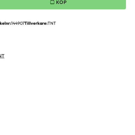
kelnr
144907
Tillverkare
TNT
TNT