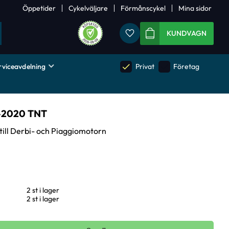
Öppetider
Cykelväljare
Förmånscykel
Mina sidor
Favoriter
KUNDVAGN
rviceavdelning
done
done
Privat
Företag
-2020 TNT
ill Derbi- och Piaggiomotorn
2 st i lager
2 st i lager