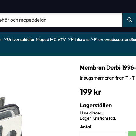
r
Universaldelar Moped MC ATV
Minicross
Promenadscooters
Se
Membran Derbi 1996
Insugsmembran från TNT t
199
kr
Lagerställen
Huvudlager
Lager Kristianstad
Antal