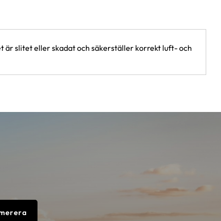
 slitet eller skadat och säkerställer korrekt luft- och
merera