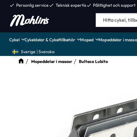
check
Personlig service
check
Teknisk expertis
check
Pålitlighet och support
Cykel
Cykeldelar & Cykeltillbehör
Moped
Mopeddelar i masso
Sverige
Svenska
Mopeddelar i massor
Bultaco Lubito