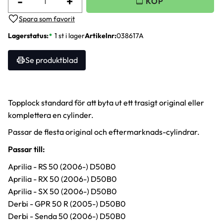
-
+
Lägg till i favoriter
Lagerstatus
1 st i lager
Artikelnr
038617A
Se produktblad
Topplock standard för att byta ut ett trasigt original eller
komplettera en cylinder.
Passar de flesta original och eftermarknads-cylindrar.
Passar till:
Aprilia - RS 50 (2006-) D50B0
Aprilia - RX 50 (2006-) D50B0
Aprilia - SX 50 (2006-) D50B0
Derbi - GPR 50 R (2005-) D50B0
Derbi - Senda 50 (2006-) D50B0