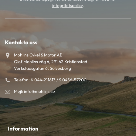
integritetspolicy
.
Kontakta oss
Mohlins Cykel & Motor AB
Olof Mohlins väg 6, 291 62 Kristianstad
Verkstadsgatan 6, Sölvesborg
Telefon: K 044-211613 / S 0456-57200
Mejl: info@mohlins.se
Information