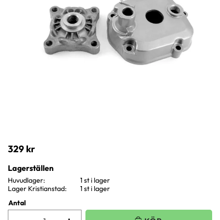
329
kr
Lagerställen
Huvudlager
1 st i lager
Lager Kristianstad
1 st i lager
Antal