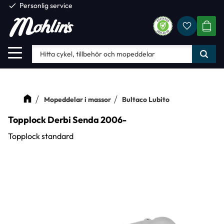
check
Personlig service
Favorite
Meny
KUND
Mopeddelar i massor
Bultaco Lubito
Topplock Derbi Senda 2006-
Topplock standard