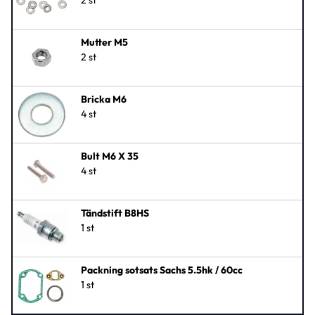
Mutter M5
2 st
Bricka M6
4 st
Bult M6 X 35
4 st
Tändstift B8HS
1 st
Packning sotsats Sachs 5.5hk / 60cc
1 st