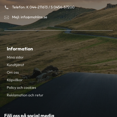
Telefon: K 044-211613 / S 0456-57200
Mejl: info@mohlins.se
Information
Mina sidor
Kundtjänst
Om oss
Köpvillkor
Policy och cookies
Reklamation och retur
Följ oss på social media