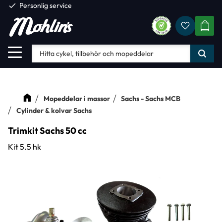
check
Personlig service
Favorite
Meny
KUND
Mopeddelar i massor
Sachs - Sachs MCB
Cylinder & kolvar Sachs
Trimkit Sachs 50 cc
Kit 5.5 hk