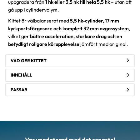
uppgradera från
1 hk eller 3,5 hk till hela 5,5 hk
– utan att
gå upp i cylindervolym.
Kittet är välbalanserat med
5,5 hk-cylinder, 17 mm
kyrkportsförgasare och komplett 32 mm avgassystem
,
vilket ger
bättre acceleration, starkare drag och en
betydligt roligare körupplevelse
jämfört med original.
VAD GER KITTET
INNEHÅLL
PASSAR
Var uppdaterad med det senaste!