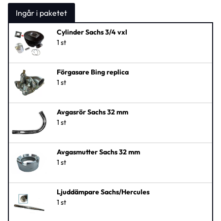
Cylinder Sachs 3/4 vxl
1 st
Förgasare Bing replica
1 st
Avgasrör Sachs 32 mm
1 st
Avgasmutter Sachs 32 mm
1 st
Ljuddämpare Sachs/Hercules
1 st