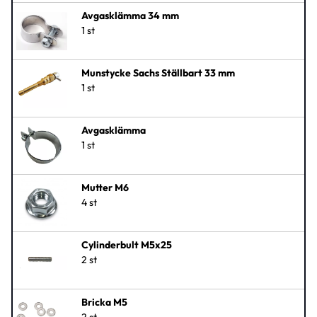
Avgasklämma 34 mm
1 st
Munstycke Sachs Ställbart 33 mm
1 st
Avgasklämma
1 st
Mutter M6
4 st
Cylinderbult M5x25
2 st
Bricka M5
2 st