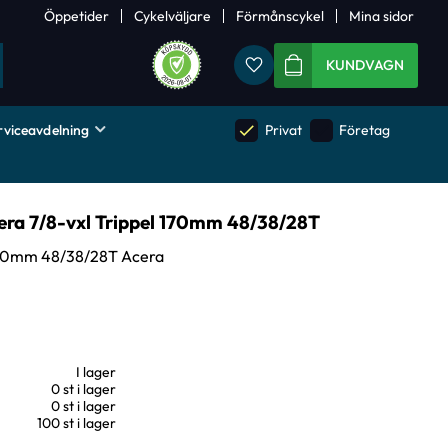
Öppetider
Cykelväljare
Förmånscykel
Mina sidor
Favoriter
KUNDVAGN
rviceavdelning
done
done
Privat
Företag
era 7/8-vxl Trippel 170mm 48/38/28T
 170mm 48/38/28T Acera
I lager
0 st i lager
0 st i lager
100 st i lager