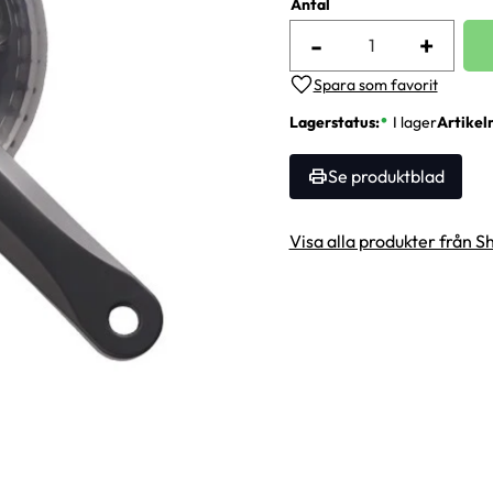
Antal
-
+
Lägg till i favoriter
Lagerstatus
I lager
Artikel
Se produktblad
Visa alla produkter från 