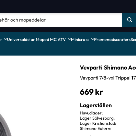
r
Universaldelar Moped MC ATV
Minicross
Promenadscooters
Se
Vevparti Shimano Ac
Vevparti 7/8-vxl Trippel
669
kr
Lagerställen
Huvudlager
Lager Sölvesborg
Lager Kristianstad
Shimano Extern