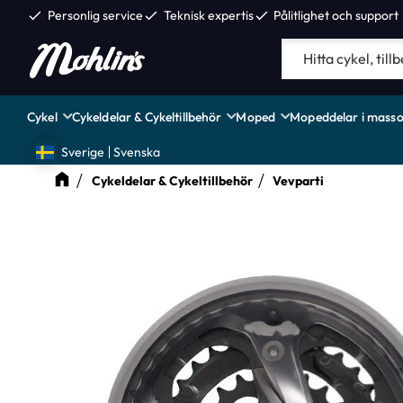
check
Personlig service
check
Teknisk expertis
check
Pålitlighet och support
Cykel
Cykeldelar & Cykeltillbehör
Moped
Mopeddelar i masso
Sverige
Svenska
Cykeldelar & Cykeltillbehör
Vevparti