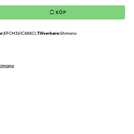
nr
EFCM361C888CL
Tillverkare
Shimano
Shimano