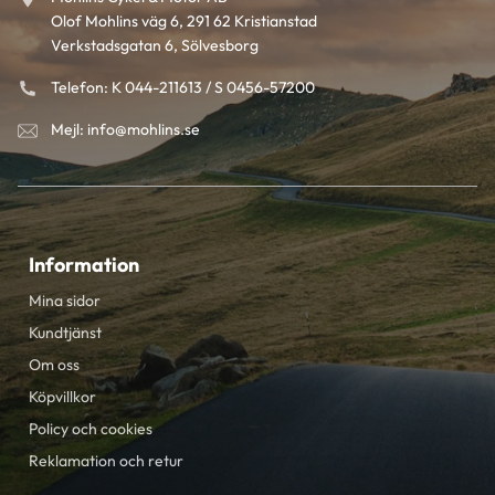
Olof Mohlins väg 6, 291 62 Kristianstad
Verkstadsgatan 6, Sölvesborg
Telefon: K 044-211613 / S 0456-57200
Mejl: info@mohlins.se
Information
Mina sidor
Kundtjänst
Om oss
Köpvillkor
Policy och cookies
Reklamation och retur