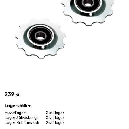
239
kr
Lagerställen
Huvudlager
2 st i lager
Lager Sölvesborg
0 st i lager
Lager Kristianstad
2 st i lager