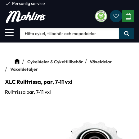
check
Personlig service
Favorite
Meny
KUND
Cykeldelar & Cykeltillbehör
Växeldelar
Växeldetaljer
XLC Rulltrissa, par, 7-11 vxl
Rulltrissa par, 7-11 vxl