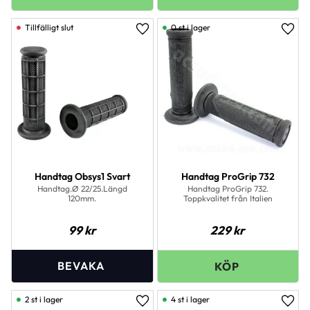
0 st i lager
Lägg till i favoriter
Lägg 
Handtag Obsys1 Svart
Handtag ProGrip 732
Handtag.Ø 22/25.Längd
Handtag ProGrip 732.
120mm.
Toppkvalitet från Italien
99
kr
229
kr
2 st i lager
4 st i lager
Lägg till i favoriter
Lägg 