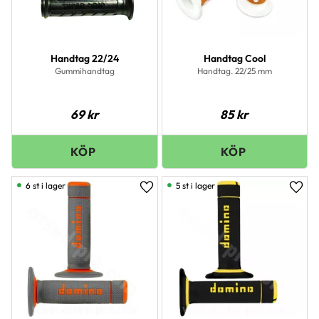
Handtag 22/24
Handtag Cool
Gummihandtag
Handtag. 22/25 mm
69
kr
85
kr
6 st i lager
5 st i lager
Lägg till i favoriter
Lägg 