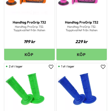
Handtag ProGrip 732
Handtag ProGrip 732
Handtag ProGrip 732.
Handtag ProGrip 732.
Toppkvalitet från Italien
Toppkvalitet från Italien
199
kr
229
kr
2 st i lager
1 st i lager
Lägg till i favoriter
Lägg 