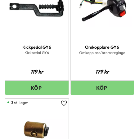
Kickpedal GY6
Omkopplare GY6
Kickpedal GY6
Omkopplare/bromsreglage
119
kr
179
kr
3 st i lager
Lägg till i favoriter