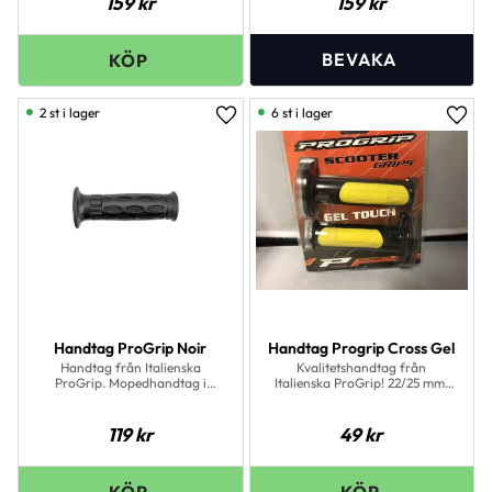
159
kr
159
kr
2 st i lager
6 st i lager
Lägg till i favoriter
Lägg 
Handtag ProGrip Noir
Handtag Progrip Cross Gel
Handtag från Italienska
Kvalitetshandtag från
ProGrip. Mopedhandtag i
Italienska ProGrip! 22/25 mm.
toppkvalitet med den rätta
Passar både till Cross &amp;
känslan!
mopeder
119
kr
49
kr