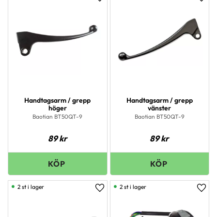
Lägg till i favoriter
Lägg 
Handtagsarm / grepp
Handtagsarm / grepp
höger
vänster
Baotian BT50QT-9
Baotian BT50QT-9
89
kr
89
kr
2 st i lager
2 st i lager
Lägg till i favoriter
Lägg 