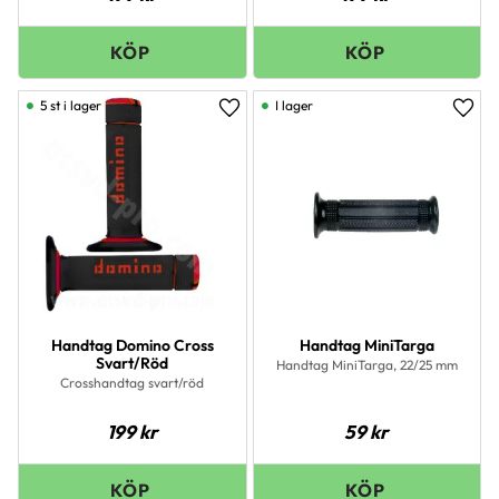
5 st i lager
I lager
Lägg till i favoriter
Lägg 
Handtag Domino Cross
Handtag MiniTarga
Svart/Röd
Handtag MiniTarga, 22/25 mm
Crosshandtag svart/röd
199
kr
59
kr