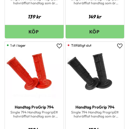
halvräfflat handtag som är
halvräfflat handtag som är
skönt såväl som prisvärt!
skönt såväl som prisvärt!
139
kr
149
kr
1 st i lager
Lägg till i favoriter
Lägg 
Handtag ProGrip 794
Handtag ProGrip 794
Single 794 Handtag ProgripEtt
Single 794 Handtag ProgripEtt
halvräfflat handtag som är
halvräfflat handtag som är
skönt såväl som prisvärt!
skönt såväl som prisvärt!