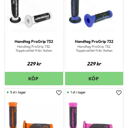
Handtag ProGrip 732
Handtag ProGrip 732
Handtag ProGrip 732.
Handtag ProGrip 732.
Toppkvalitet från Italien
Toppkvalitet från Italien
229
kr
229
kr
5 st i lager
1 st i lager
Lägg till i favoriter
Lägg 