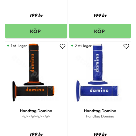
199
kr
199
kr
1 st i lager
2 st i lager
Lägg till i favoriter
Lägg 
Handtag Domino
Handtag Domino
<p></p><p></p>
Handtag Domino
199
kr
199
kr