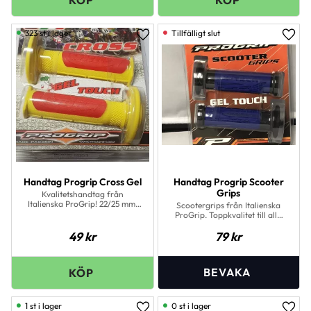
323 st i lager
Lägg till i favoriter
Lägg 
Handtag Progrip Cross Gel
Handtag Progrip Scooter
Grips
Kvalitetshandtag från
Italienska ProGrip! 22/25 mm.
Scootergrips från Italienska
Passar både till Cross &amp;
ProGrip. Toppkvalitet till alla
mopeder
fordon!22/25 mm innermått.
49
kr
79
kr
1 st i lager
0 st i lager