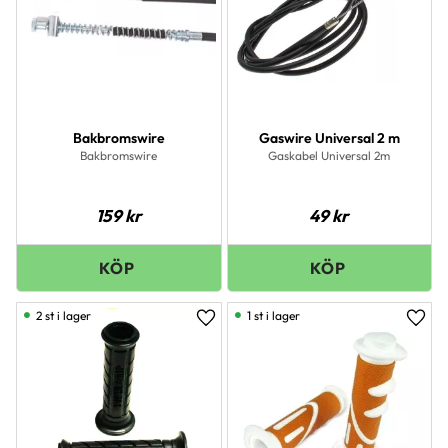
Bakbromswire
Gaswire Universal 2 m
Bakbromswire
Gaskabel Universal 2m
159
kr
49
kr
2 st i lager
1 st i lager
Lägg till i favoriter
Lägg 