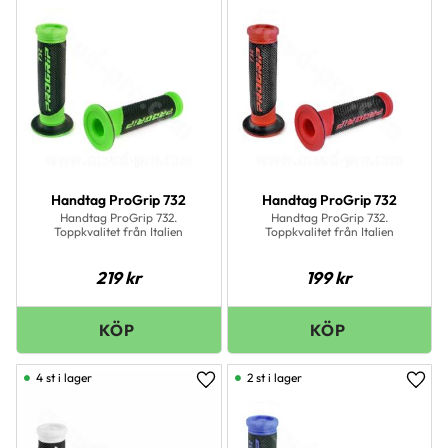
Handtag ProGrip 732
Handtag ProGrip 732
Handtag ProGrip 732.
Handtag ProGrip 732.
Toppkvalitet från Italien
Toppkvalitet från Italien
219
kr
199
kr
4 st i lager
2 st i lager
Lägg till i favoriter
Lägg 