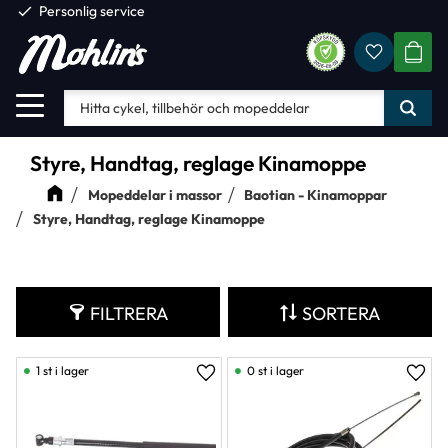
check
Personlig service
Favorite
Meny
KUND
Styre, Handtag, reglage Kinamoppe
Mopeddelar i massor
Baotian - Kinamoppar
Styre, Handtag, reglage Kinamoppe
FILTRERA
SORTERA
1 st i lager
0 st i lager
Lägg till i favoriter
Lägg 