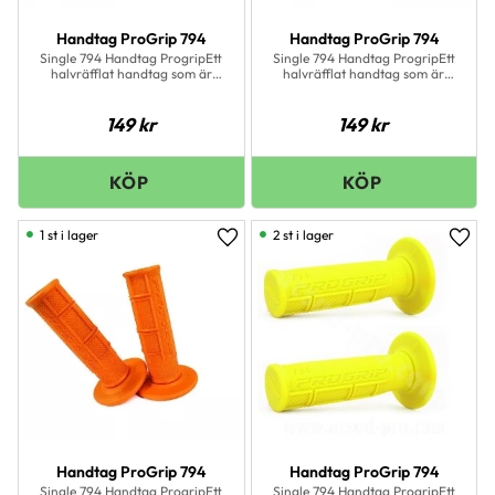
Handtag ProGrip 794
Handtag ProGrip 794
Single 794 Handtag ProgripEtt
Single 794 Handtag ProgripEtt
halvräfflat handtag som är
halvräfflat handtag som är
skönt såväl som prisvärt!
skönt såväl som prisvärt!
149
kr
149
kr
1 st i lager
2 st i lager
Lägg till i favoriter
Lägg 
Handtag ProGrip 794
Handtag ProGrip 794
Single 794 Handtag ProgripEtt
Single 794 Handtag ProgripEtt