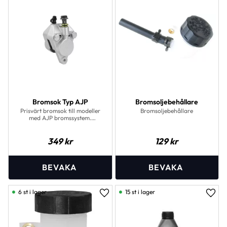
Bromsok Typ AJP
Bromsoljebehållare
Prisvärt bromsok till modeller
Bromsoljebehållare
med AJP bromssystem.
Levereras komplett med
bromsbelägg och banjobult.
349
kr
129
kr
6 st i lager
15 st i lager
Lägg till i favoriter
Lägg 