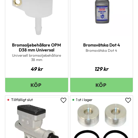
Bromsoljebehållare OPM
Bromsvätska Dot 4
D38 mm Universal
Bromsvätska Dot 4
Universell bromsoljebehållare
38 mm
49
kr
129
kr
1 st i lager
Lägg till i favoriter
Lägg 