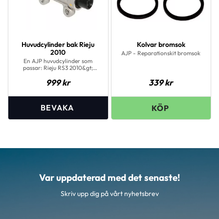
Huvudcylinder bak Rieju
Kolvar bromsok
2010
AJP - Reparationskit bromsok
En AJP huvudcylinder som
passar: Rieju RS3 2010&gt;
BETA 50 RR 2010&gt;
999
kr
339
kr
Var uppdaterad med det senaste!
Skriv upp dig på vårt nyhetsbrev