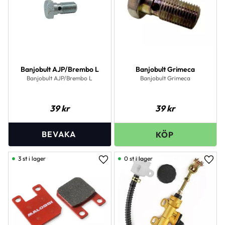
Banjobult AJP/Brembo L
Banjobult Grimeca
Banjobult AJP/Brembo L
Banjobult Grimeca
39
kr
39
kr
3 st i lager
0 st i lager
Lägg till i favoriter
Lägg 