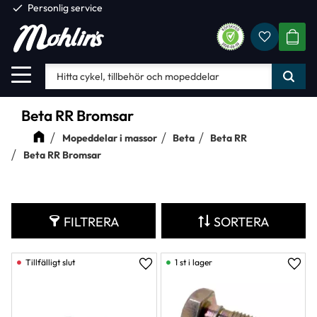
check
Personlig service
Favorite
Meny
KUND
Beta RR Bromsar
Mopeddelar i massor
Beta
Beta RR
Beta RR Bromsar
FILTRERA
SORTERA
1 st i lager
Lägg till i favoriter
Lägg 