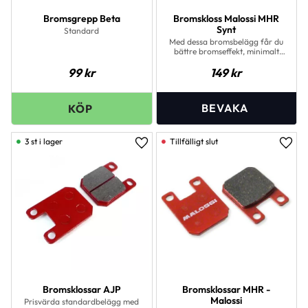
Bromsgrepp Beta
Bromskloss Malossi MHR
Synt
Standard
Med dessa bromsbelägg får du
bättre bromseffekt, minimalt
gnissel och längre livslängd än
99
kr
149
kr
originalet.Dessa bromsbelägg
har följande mått :Bredd 36
mmHöjd 45 mmTjocklek: 6,0
mm
3 st i lager
Lägg till i favoriter
Lägg 
Bromsklossar AJP
Bromsklossar MHR -
Malossi
Prisvärda standardbelägg med