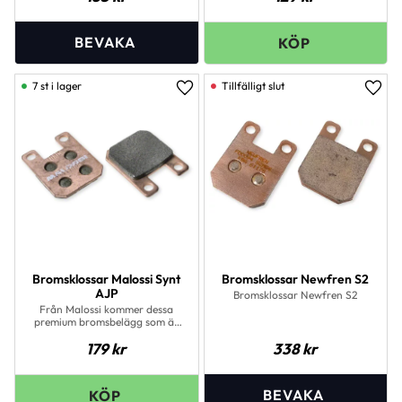
7 st i lager
Lägg till i favoriter
Lägg 
Bromsklossar Malossi Synt
Bromsklossar Newfren S2
AJP
Bromsklossar Newfren S2
Från Malossi kommer dessa
premium bromsbelägg som är
en perfekt ersättare till dina
179
kr
338
kr
gamla bromsbelägg.Tack vare
semi-metall blandningen så ger
dessa bromsbelägg en riktigt
bra bromsverkan och minimalt
slitage på bromsskivan.Med