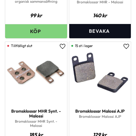
organisk sammansättning
Bromsklossar MHR - Malossi
99
kr
140
kr
15 st i lager
Lägg till i favoriter
Lägg 
Bromsklossar MHR Synt. -
Bromsklossar Malossi AJP
Malossi
Bromsklossar Malossi AJP
Bromsklossar MHR Synt. -
Malossi
185
kr
129
kr