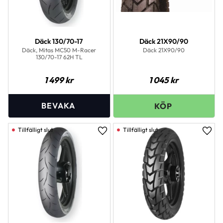
Däck 130/70-17
Däck 21X90/90
Däck, Mitas MC50 M-Racer
Däck 21X90/90
130/70-17 62H TL
1 499
kr
1 045
kr
Lägg till i favoriter
Lägg 