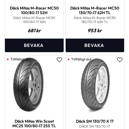
Däck Mitas M-Racer MC50
Däck Mitas M-Racer MC50
100/80-17 52H
130/70-17 62H TL
Däck Mitas M-Racer MC50
Däck Mitas M-Racer MC50
100/80-17 52H
130/70-17 62H TL
681
kr
953
kr
Lägg till i favoriter
Lägg 
Däck Mitas Win Scoot
Däck SM 130/70 X 17
MC25 100/80-17 25S TL
DÄCK SM 130/70-17