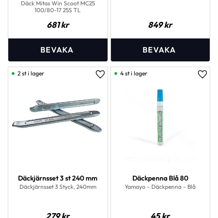
Däck Mitas Win Scoot MC25
100/80-17 25S TL
681
kr
849
kr
2 st i lager
4 st i lager
Lägg till i favoriter
Lägg 
Däckjärnsset 3 st 240 mm
Däckpenna Blå 80
Däckjärnsset 3 Styck, 240mm
Yamayo - Däckpenna - Blå
279
kr
45
kr