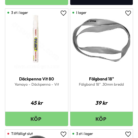
3 st i lager
I lager
Lägg till i favoriter
Lägg 
Däckpenna Vit 80
Fälgband 18"
Yamayo - Däckpenna - Vit
Fälgband 18" .30mm bredd
45
kr
39
kr
3 st i lager
Lägg till i favoriter
Lägg 