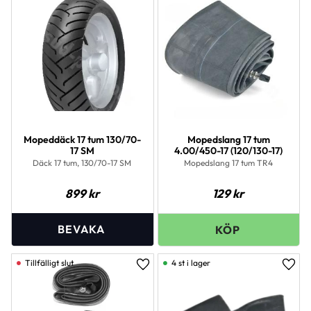
Mopeddäck 17 tum 130/70-
Mopedslang 17 tum
17 SM
4.00/450-17 (120/130-17)
Däck 17 tum, 130/70-17 SM
Mopedslang 17 tum TR4
899
kr
129
kr
4 st i lager
Lägg till i favoriter
Lägg 