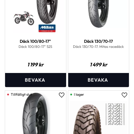
Däck 100/80-17"
Däck 130/70-17
Däck 100/80-17" 52S
Däck 130/70-17. Mitas racedäck
1 199
kr
1 499
kr
I lager
Lägg till i favoriter
Lägg 