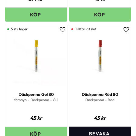
5 st i lager
Lägg till i favoriter
Lägg 
Däckpenna Gul 80
Däckpenna Röd 80
Yamayo - Däckpenna - Gul
Däckpenna - Röd
45
kr
45
kr