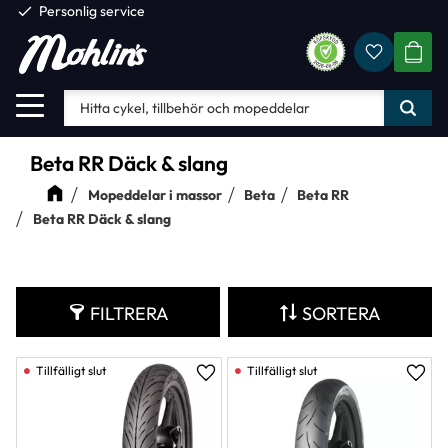
check
Personlig service
Favorite
Meny
KUND
Beta RR Däck & slang
Mopeddelar i massor
Beta
Beta RR
Beta RR Däck & slang
FILTRERA
SORTERA
Lägg till i favoriter
Lägg 