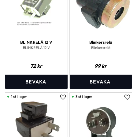
BLINKRELÄ 12 V
Blinkersrelä
BLINKRELÄ 12 V
Blinkersrelä
72
kr
99
kr
1 st i lager
3 st i lager
Lägg till i favoriter
Lägg 