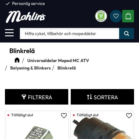
check
Personlig service
Favorite
Meny
KUND
Blinkrelä
Universaldelar Moped MC ATV
Belysning & Blinkers
Blinkrelä
FILTRERA
SORTERA
Lägg till i favoriter
Lägg 