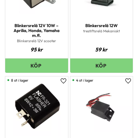
Blinkersrelä 12V 10W –
Blinkersrelä 12W
Aprilia, Honda, Yamaha
trestiftsrelä Mekaniskt
m.fl.
Blinkersrelä 12V scooter
95
kr
59
kr
8 st i lager
4 st i lager
Lägg till i favoriter
Lägg 