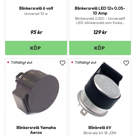
Blinkersrelä 6 volt
Blinkersrelä LED 12v 0.05-
10 Amp
Universal 10 w
Blinkersrelä (LED) - Universellt
LED-blinkersrelä som funkar
som perfekt ersättare till
95
kr
129
kr
originalet
Lägg till i favoriter
Lägg 
Blinkersrelä Yamaha
Blinkrelä 6V
Aerox
Blinkrelä 6V 18-23W