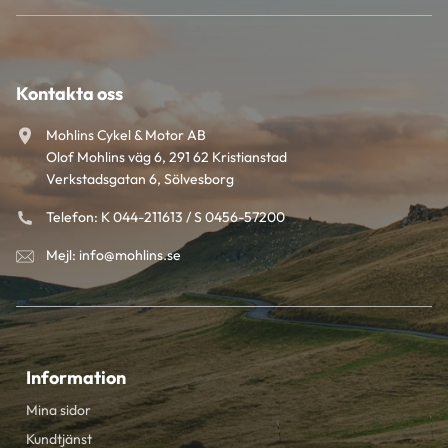
Kontakta oss
Mohlins Cykel & Motor AB
Olof Mohlins väg 6, 291 62 Kristianstad
Verkstadsgatan 6, Sölvesborg
Telefon: K 044-211613 / S 0456-57200
Mejl: info@mohlins.se
Information
Mina sidor
Kundtjänst