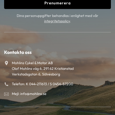
Prenumerera
Dina personuppgifter behandlas i enlighet med vår
integritetspolicy
.
Kontakta oss
Mohlins Cykel & Motor AB
Olof Mohlins väg 6, 291 62 Kristianstad
Verkstadsgatan 6, Sölvesborg
Telefon: K 044-211613 / S 0456-57200
Mejl: info@mohlins.se