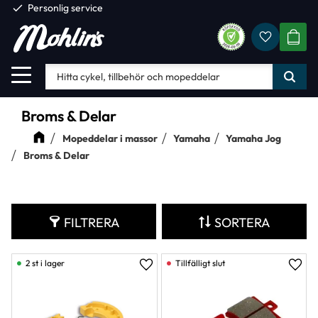
check
Personlig service
Favorite
Meny
KUND
Broms & Delar
Mopeddelar i massor
Yamaha
Yamaha Jog
Broms & Delar
FILTRERA
SORTERA
2 st i lager
Lägg till i favoriter
Lägg 