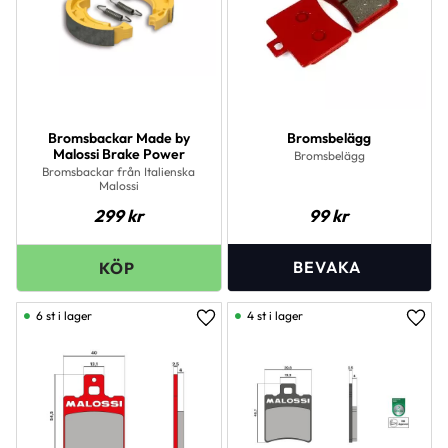
Bromsbackar Made by
Bromsbelägg
Malossi Brake Power
Bromsbelägg
Bromsbackar från Italienska
Malossi
299
kr
99
kr
6 st i lager
4 st i lager
Lägg till i favoriter
Lägg 