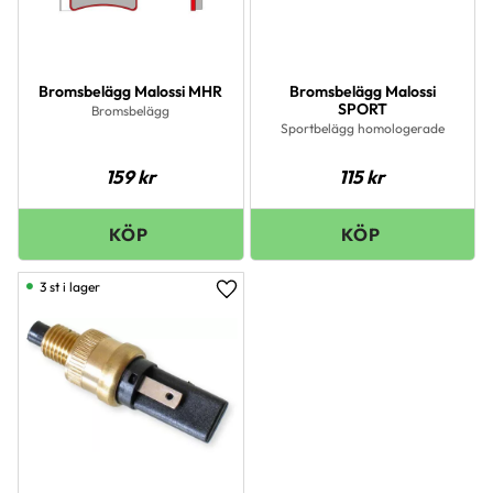
Bromsbelägg Malossi MHR
Bromsbelägg Malossi
SPORT
Bromsbelägg
Sportbelägg homologerade
159
kr
115
kr
3 st i lager
Lägg till i favoriter