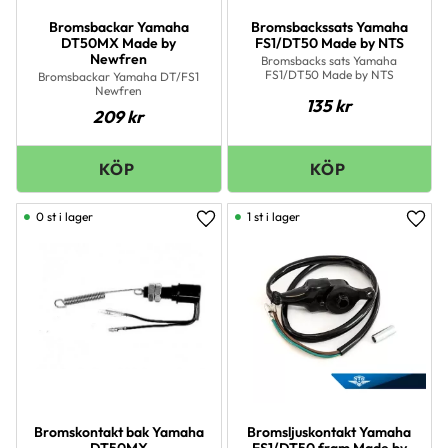
Bromsbackar Yamaha
Bromsbackssats Yamaha
DT50MX Made by
FS1/DT50 Made by NTS
Newfren
Bromsbacks sats Yamaha
FS1/DT50 Made by NTS
Bromsbackar Yamaha DT/FS1
Newfren
135
kr
209
kr
0 st i lager
1 st i lager
Lägg till i favoriter
Lägg 
Bromskontakt bak Yamaha
Bromsljuskontakt Yamaha
DT50MX
FS1/DT50 fram Made by