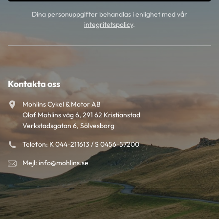
Dina personuppgifter behandlas i enlighet med vår
integritetspolicy
.
Kontakta oss
Mohlins Cykel & Motor AB
Olof Mohlins väg 6, 291 62 Kristianstad
Verkstadsgatan 6, Sölvesborg
Telefon: K 044-211613 / S 0456-57200
Mejl: info@mohlins.se