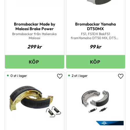
Bromsbackar Made by
Bromsbackar Yamaha
Malossi Brake Power
DT50MX
Bromsbackar från Italienska
FS1, FS1DX BakFS1
Malossi
framYamaha DT50 MX, DT50R
-1997 Bak Yamaha DT50 MX
299
kr
99
kr
fram Yamaha Neos bak
0 st i lager
2 st i lager
Lägg till i favoriter
Lägg 