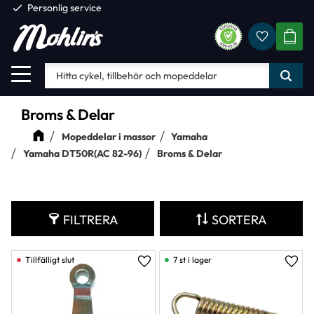
check
Personlig service
Favorite
Meny
KUND
Broms & Delar
Mopeddelar i massor
Yamaha
Yamaha DT50R(AC 82-96)
Broms & Delar
FILTRERA
SORTERA
7 st i lager
Lägg till i favoriter
Lägg 