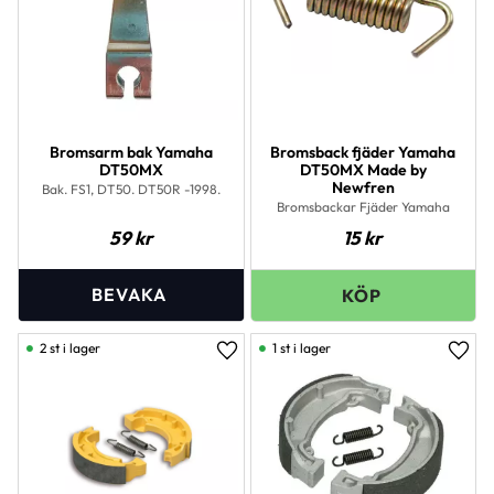
Bromsarm bak Yamaha
Bromsback fjäder Yamaha
DT50MX
DT50MX Made by
Newfren
Bak. FS1, DT50. DT50R -1998.
Bromsbackar Fjäder Yamaha
59
kr
15
kr
2 st i lager
1 st i lager
Lägg till i favoriter
Lägg 