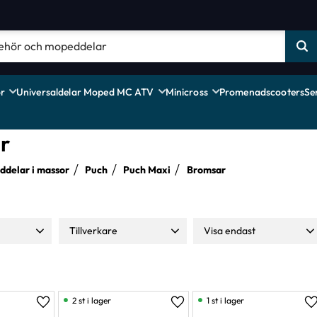
r
Universaldelar Moped MC ATV
Minicross
Promenadscooters
Se
r
delar i massor
Puch
Puch Maxi
Bromsar
Tillverkare
Visa endast
529
NTS
1
Finns i lager
10
Newfren
1
2 st i lager
1 st i lager
Lägg till i favoriter
Lägg till i favoriter
L