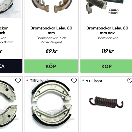
ckar
Bromsbackar Leleu 80
Bromsbackar Leleu 80
uch
mm
mm nav
ckar
Bromsbackar Puch
Bromsbackar
,9x30mm
Maxi/Peugeot
)
103/Mbk(Leleu) 80mmBak
r
89
kr
119
kr
Puch Maxi , bara modell
med trampor
4 st i lager
Lägg till i favoriter
Lägg till i favoriter
L