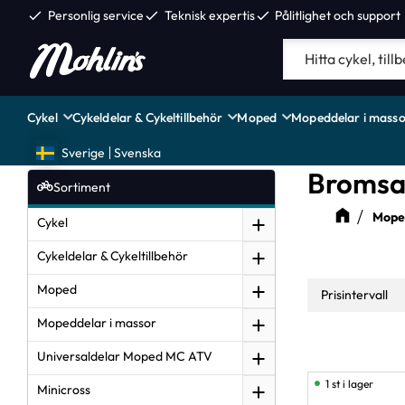
check
Personlig service
check
Teknisk expertis
check
Pålitlighet och support
Cykel
Cykeldelar & Cykeltillbehör
Moped
Mopeddelar i masso
Sverige
Svenska
Bromsa
Sortiment
Moped
Cykel
Cykeldelar & Cykeltillbehör
Moped
Prisintervall
Mopeddelar i massor
9
Universaldelar Moped MC ATV
1 st i lager
Minicross