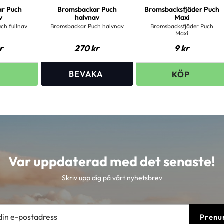
r Puch
Bromsbackar Puch
Bromsbacksfjäder Puch
v
halvnav
Maxi
ch fullnav
Bromsbackar Puch halvnav
Bromsbacksfjäder Puch
Maxi
r
270
kr
9
kr
Var uppdaterad med det senaste!
Skriv upp dig på vårt nyhetsbrev
Prenu