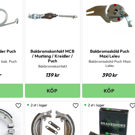
der Puch
Bakbromskontakt MCB
Bakbromssköld Puch
/ Mustang / Kreidler /
Maxi Leleu
Puch
 bak. Puch
Bakbromssköld Puch Maxi
Leleu
Bakbromskontakt
r
139
kr
390
kr
2 st i lager
2 st i lager
Lägg till i favoriter
Lägg till i favoriter
L