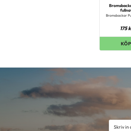
Bromsbacka
fullna
Bromsbackar Pu
175
k