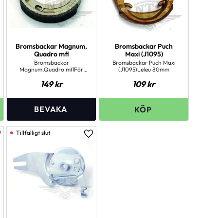
Bromsbackar Magnum,
Bromsbackar Puch
Quadro mfl
Maxi (J1095)
Bromsbackar
Bromsbackar Puch Maxi
Magnum,Quadro mflFör
(J1095)Leleu 80mm
90mm nav
149
kr
109
kr
ägg till i favoriter
Lägg till i favoriter