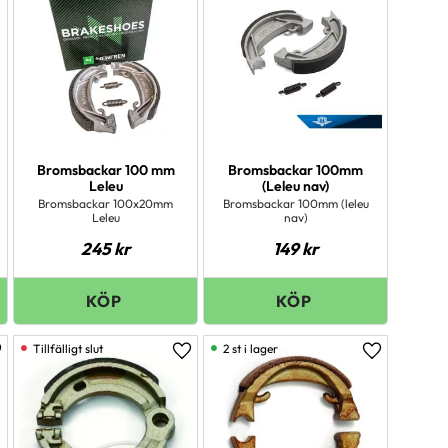
Bromsbackar 100 mm
Bromsbackar 100mm
Leleu
(Leleu nav)
Bromsbackar 100x20mm
Bromsbackar 100mm (leleu
Leleu
nav)
245
kr
149
kr
2 st i lager
ägg till i favoriter
Lägg till i favoriter
Lägg till i 