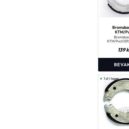
Bromsba
KTM/P
Bromsba
KTM/Puch129
(J1078
139
k
1 st i lager