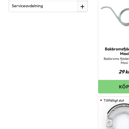
Serviceavdelning
Bakbromsfjä
Maxi
Bakbroms fjäder
Maxi
29
k