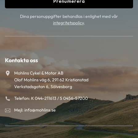
Prenumerera
Dina personuppgifter behandlas i enlighet med vår
integritetspolicy
.
Kontakta oss
Mohlins Cykel & Motor AB
Olof Mohlins väg 6, 291 62 Kristianstad
Verkstadsgatan 6, Sölvesborg
Telefon: K 044-211613 / S 0456-57200
Mejl: info@mohlins.se