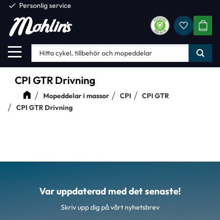
check
Personlig service
Favorite
Meny
KUND
CPI GTR Drivning
Mopeddelar i massor
CPI
CPI GTR
CPI GTR Drivning
Var uppdaterad med det senaste!
Skriv upp dig på vårt nyhetsbrev