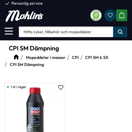
check
Personlig service
Favorite
Meny
KUND
CPI SM Dämpning
Mopeddelar i massor
CPI
CPI SM & SX
CPI SM Dämpning
1 st i lager
Lägg till i favoriter