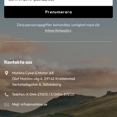
Prenumerera
Dina personuppgifter behandlas i enlighet med vår
integritetspolicy
.
Kontakta oss
Mohlins Cykel & Motor AB
Olof Mohlins väg 6, 291 62 Kristianstad
Verkstadsgatan 6, Sölvesborg
Telefon: K 044-211613 / S 0456-57200
Mejl: info@mohlins.se