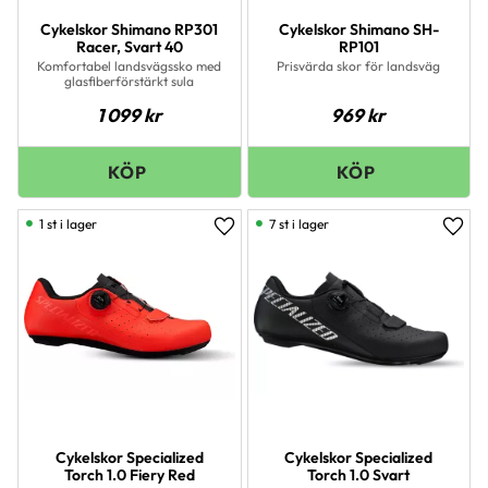
Cykelskor Shimano RP301
Cykelskor Shimano SH-
Racer, Svart 40
RP101
Komfortabel landsvägssko med
Prisvärda skor för landsväg
glasfiberförstärkt sula
1 099
kr
969
kr
1 st i lager
7 st i lager
Lägg till i favoriter
Lägg 
Cykelskor Specialized
Cykelskor Specialized
Torch 1.0 Fiery Red
Torch 1.0 Svart