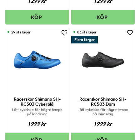
1 299
kr
1 299
kr
29 st i lager
83 st i lager
Lägg till i favoriter
Lägg 
Flera färger
Racerskor Shimano SH-
Racerskor Shimano SH-
RC503 Cyberblå
RC503 Dam
Lätt cykelsko för högre tempo
Lätt cykelsko för högre tempo
på landsväg
på landsväg
1 999
kr
1 999
kr