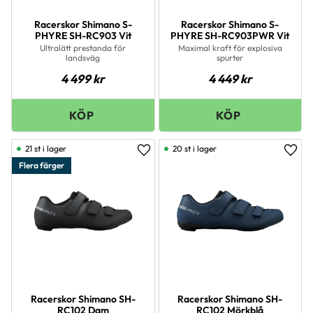
Racerskor Shimano S-
Racerskor Shimano S-
PHYRE SH-RC903 Vit
PHYRE SH-RC903PWR Vit
Ultralätt prestanda för
Maximal kraft för explosiva
landsväg
spurter
4 499
kr
4 449
kr
21 st i lager
20 st i lager
Lägg till i favoriter
Lägg 
Flera färger
Racerskor Shimano SH-
Racerskor Shimano SH-
RC102 Dam
RC102 Mörkblå