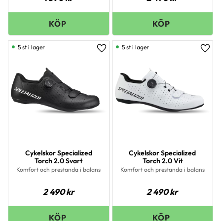
5 st i lager
5 st i lager
Lägg till i favoriter
Lägg 
Cykelskor Specialized
Cykelskor Specialized
Torch 2.0 Svart
Torch 2.0 Vit
Komfort och prestanda i balans
Komfort och prestanda i balans
2 490
kr
2 490
kr