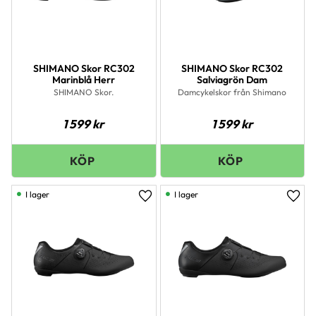
SHIMANO Skor RC302
SHIMANO Skor RC302
Marinblå Herr
Salviagrön Dam
SHIMANO Skor.
Damcykelskor från Shimano
1 599
kr
1 599
kr
I lager
I lager
Lägg till i favoriter
Lägg 