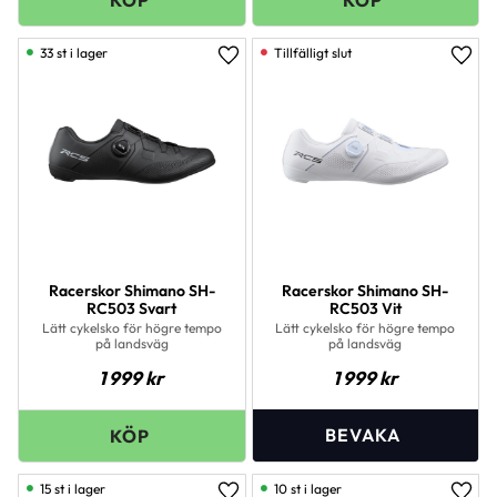
33 st i lager
Lägg till i favoriter
Lägg 
Racerskor Shimano SH-
Racerskor Shimano SH-
RC503 Svart
RC503 Vit
Lätt cykelsko för högre tempo
Lätt cykelsko för högre tempo
på landsväg
på landsväg
1 999
kr
1 999
kr
15 st i lager
10 st i lager