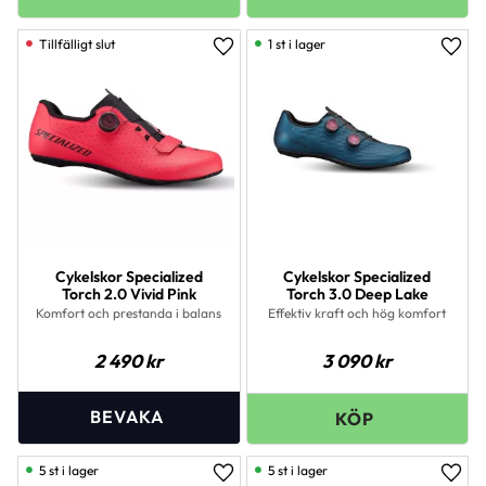
1 st i lager
Lägg till i favoriter
Lägg 
Cykelskor Specialized
Cykelskor Specialized
Torch 2.0 Vivid Pink
Torch 3.0 Deep Lake
Komfort och prestanda i balans
Effektiv kraft och hög komfort
2 490
kr
3 090
kr
5 st i lager
5 st i lager
Lägg till i favoriter
Lägg 