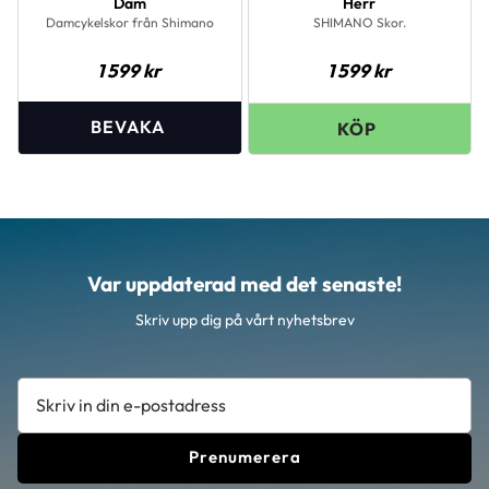
Dam
Herr
Damcykelskor från Shimano
SHIMANO Skor.
1 599
kr
1 599
kr
Var uppdaterad med det senaste!
Skriv upp dig på vårt nyhetsbrev
Prenumerera