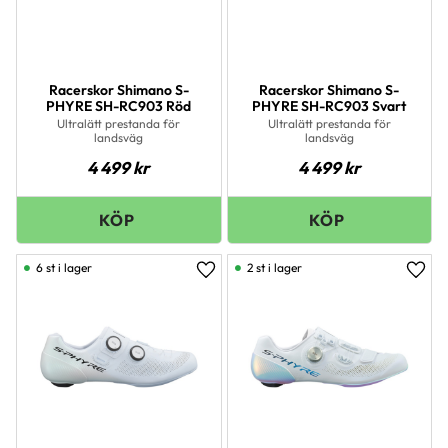
Racerskor Shimano S-
Racerskor Shimano S-
PHYRE SH-RC903 Röd
PHYRE SH-RC903 Svart
Ultralätt prestanda för
Ultralätt prestanda för
landsväg
landsväg
4 499
kr
4 499
kr
6 st i lager
2 st i lager
Lägg till i favoriter
Lägg 