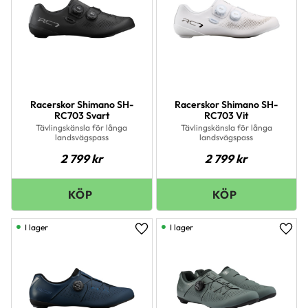
Racerskor Shimano SH-
Racerskor Shimano SH-
RC703 Svart
RC703 Vit
Tävlingskänsla för långa
Tävlingskänsla för långa
landsvägspass
landsvägspass
2 799
kr
2 799
kr
I lager
I lager
Lägg till i favoriter
Lägg 