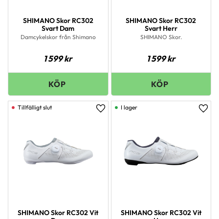
SHIMANO Skor RC302
SHIMANO Skor RC302
Svart Dam
Svart Herr
Damcykelskor från Shimano
SHIMANO Skor.
1 599
kr
1 599
kr
I lager
Lägg till i favoriter
Lägg 
SHIMANO Skor RC302 Vit
SHIMANO Skor RC302 Vit