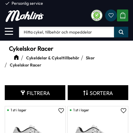
check
Personlig service
Favorite
Meny
KUND
Cykelskor Racer
Cykeldelar & Cykeltillbehör
Skor
Cykelskor Racer
FILTRERA
SORTERA
1 st i lager
1 st i lager
Lägg till i favoriter
Lägg 