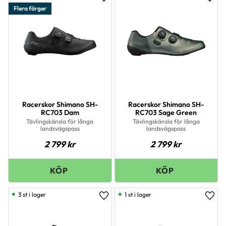
Lägg till i favoriter
Lägg 
Flera färger
Racerskor Shimano SH-
Racerskor Shimano SH-
RC703 Dam
RC703 Sage Green
Tävlingskänsla för långa
Tävlingskänsla för långa
landsvägspass
landsvägspass
2 799
kr
2 799
kr
3 st i lager
1 st i lager
Lägg till i favoriter
Lägg 