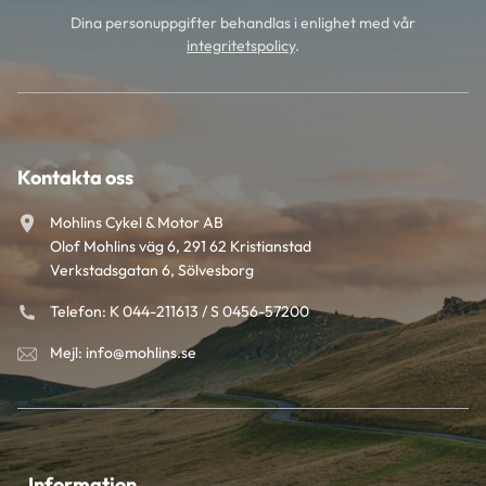
Dina personuppgifter behandlas i enlighet med vår
integritetspolicy
.
Kontakta oss
Mohlins Cykel & Motor AB
Olof Mohlins väg 6, 291 62 Kristianstad
Verkstadsgatan 6, Sölvesborg
Telefon: K 044-211613 / S 0456-57200
Mejl: info@mohlins.se
Information