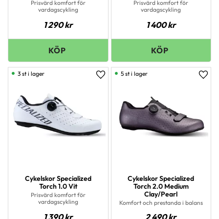
Prisvärd komfort för
Prisvärd komfort för
vardagscykling
vardagscykling
1 290
kr
1 400
kr
3 st i lager
5 st i lager
Lägg till i favoriter
Lägg 
Cykelskor Specialized
Cykelskor Specialized
Torch 1.0 Vit
Torch 2.0 Medium
Clay/Pearl
Prisvärd komfort för
vardagscykling
Komfort och prestanda i balans
1 390
kr
2 490
kr