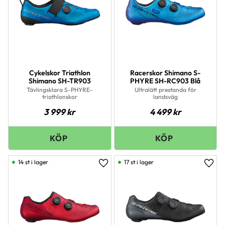
Cykelskor Triathlon
Racerskor Shimano S-
Shimano SH-TR903
PHYRE SH-RC903 Blå
Tävlingsklara S-PHYRE-
Ultralätt prestanda för
triathlonskor
landsväg
3 999
kr
4 499
kr
14 st i lager
17 st i lager
Lägg till i favoriter
Lägg 