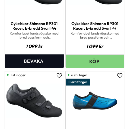
Cykelskor Shimano RP301
Cykelskor Shimano RP301
Racer, E-bredd Svart 44
Racer, E-bredd Svart 47
Komfortabel landsvägssko med
Komfortabel landsvägssko med
bred passform och
bred passform och
glasfiberförstärkt sula
glasfiberförstärkt sula
1 099
kr
1 099
kr
1 st i lager
6 st i lager
Lägg till i favoriter
Lägg 
Flera färger