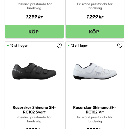
Prisvärd prestanda för
Prisvärd prestanda för
landsväg
landsväg
1 299
kr
1 299
kr
16 st i lager
12 st i lager
Lägg till i favoriter
Lägg 
Racerskor Shimano SH-
Racerskor Shimano SH-
RC102 Svart
RC102 Vit
Prisvärd prestanda för
Prisvärd prestanda för
landsväg
landsväg