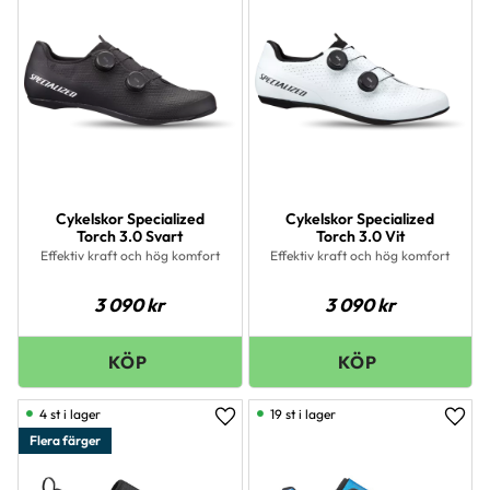
Cykelskor Specialized
Cykelskor Specialized
Torch 3.0 Svart
Torch 3.0 Vit
Effektiv kraft och hög komfort
Effektiv kraft och hög komfort
3 090
kr
3 090
kr
4 st i lager
19 st i lager
Lägg till i favoriter
Lägg 
Flera färger