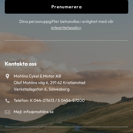
Prenumerera
Dina personuppgifter behandlas i enlighet med vår
integritetspolicy
.
Kontakta oss
Mohlins Cykel & Motor AB
Olof Mohlins väg 6, 291 62 Kristianstad
Verkstadsgatan 6, Sölvesborg
Telefon: K 044-211613 / S 0456-57200
Mejl: info@mohlins.se