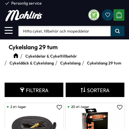
check
Personlig service
Favorite
Meny
KUND
Cykelslang 29 tum
Cykeldelar & Cykeltillbehör
Cykeldäck & Cykelslang
Cykelslang
Cykelslang 29 tum
FILTRERA
SORTERA
2 st i lager
20 st i lager
Lägg till i favoriter
Lägg 