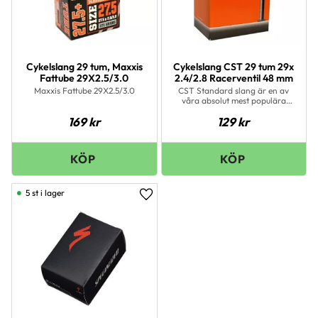
Cykelslang 29 tum, Maxxis
Cykelslang CST 29 tum 29x
Fattube 29X2.5/3.0
2.4/2.8 Racerventil 48 mm
Maxxis Fattube 29X2.5/3.0
CST Standard slang är en av
våra absolut mest populära
cykelslangar
169
kr
129
kr
5 st i lager
Lägg till i favoriter