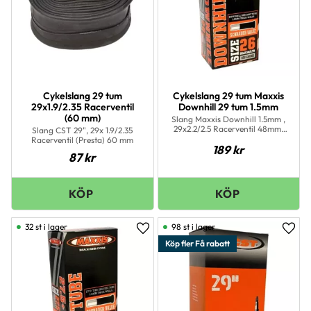
Cykelslang 29 tum
Cykelslang 29 tum Maxxis
29x1.9/2.35 Racerventil
Downhill 29 tum 1.5mm
(60 mm)
Slang Maxxis Downhill 1.5mm ,
29x2.2/2.5 Racerventil 48mm.
Slang CST 29", 29x 1.9/2.35
435gram
Racerventil (Presta) 60 mm
189
kr
87
kr
32 st i lager
98 st i lager
Lägg till i favoriter
Lägg 
Köp fler Få rabatt