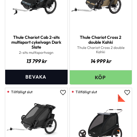
Thule Chariot Cab 2-sits
Thule Chariot Cross 2
multisport cykelvagn Dark
double Kahki
Slate
Thule Chariot Cross 2 double
Kahki
2-sits multisportvagn
13 799
kr
14 999
kr
Lägg till i favoriter
Lägg 