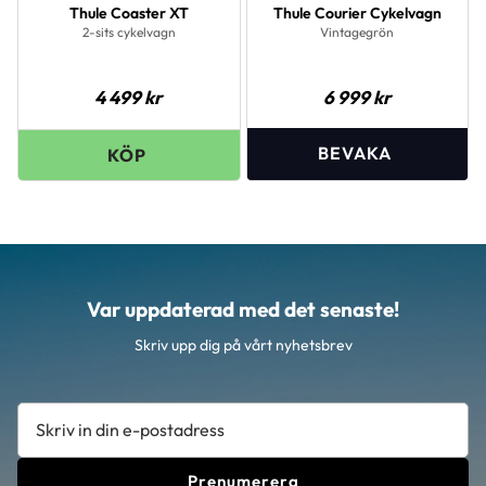
Thule Coaster XT
Thule Courier Cykelvagn
2-sits cykelvagn
Vintagegrön
4 499
kr
6 999
kr
Var uppdaterad med det senaste!
Skriv upp dig på vårt nyhetsbrev
Prenumerera