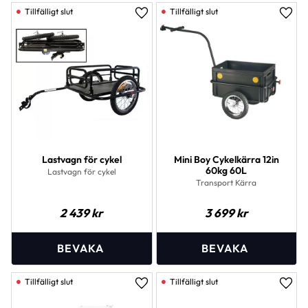
Lägg till i favoriter
Lägg 
Lastvagn för cykel
Mini Boy Cykelkärra 12in
60kg 60L
Lastvagn för cykel
Transport Kärra
2 439
kr
3 699
kr
Lägg till i favoriter
Lägg 