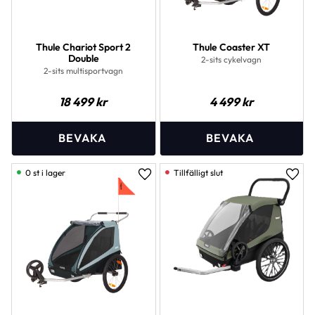
Thule Chariot Sport 2
Thule Coaster XT
Double
2-sits cykelvagn
2-sits multisportvagn
18 499
kr
4 499
kr
0 st i lager
Lägg till i favoriter
Lägg 