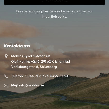
Dina personuppgifter behandlas i enlighet med vår
integritetspolicy
.
Kontakta oss
Mohlins Cykel & Motor AB
Olof Mohlins väg 6, 291 62 Kristianstad
Verkstadsgatan 6, Sölvesborg
Telefon: K 044-211613 / S 0456-57200
Mejl: info@mohlins.se