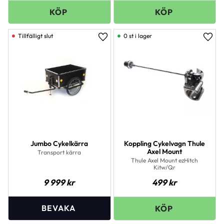
0 st i lager
Lägg till i favoriter
Lägg 
Jumbo Cykelkärra
Koppling Cykelvagn Thule
Axel Mount
Transport kärra
Thule Axel Mount ezHitch
Kitw/Qr
9 999
kr
499
kr