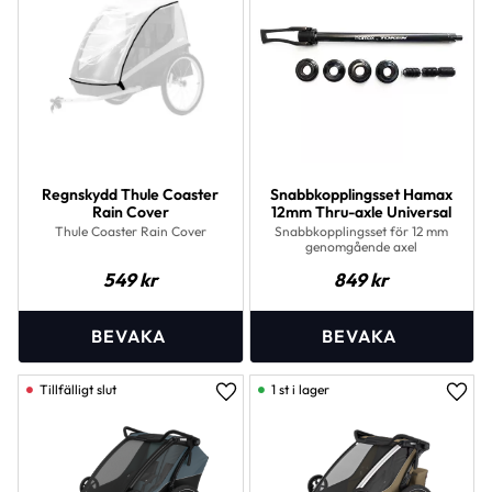
Regnskydd Thule Coaster
Snabbkopplingsset Hamax
Rain Cover
12mm Thru-axle Universal
Thule Coaster Rain Cover
Snabbkopplingsset för 12 mm
genomgående axel
549
kr
849
kr
1 st i lager
Lägg till i favoriter
Lägg 