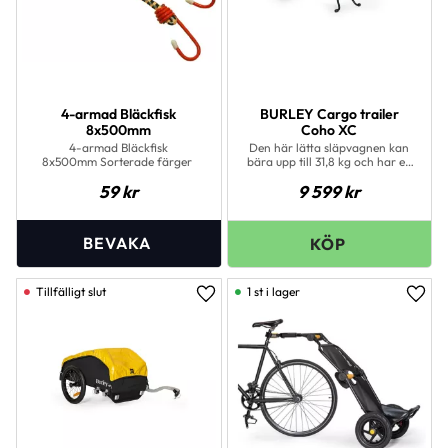
4-armad Bläckfisk
BURLEY Cargo trailer
8x500mm
Coho XC
4-armad Bläckfisk
Den här lätta släpvagnen kan
8x500mm Sorterade färger
bära upp till 31,8 kg och har en
justerbar gaffel för snabb
59
kr
9 599
kr
användning på cyklar med 126-
197 mm navavstånd, och den
kan enkelt tas bort från cykeln
och förvaras säkert med det
justerbara stativet.
1 st i lager
Lägg till i favoriter
Lägg 