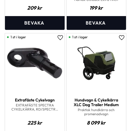
209
kr
199
kr
1 st i lager
1 st i lager
Lägg till i favoriter
Lägg 
Extrafäste Cykelvagn
Hundvagn & Cykelkärra
XLC Dog Trailer Medium
EXTRAFÄSTE SPECTRA
CYKELKÄRRA, RD/SPECTRA
Praktisk hundkärra och
FÖR ATT ENKELT FLYTTA
promenadvagn
MELLAN TVÅ CYKLAR
225
kr
8 099
kr