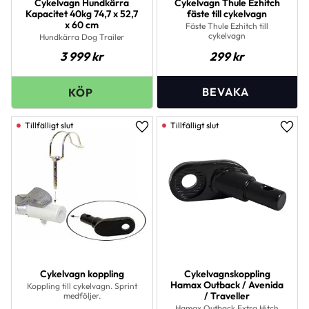
Cykelvagn Hundkärra
Cykelvagn Thule Ezhitch
Kapacitet 40kg 74,7 x 52,7
fäste till cykelvagn
x 60 cm
Fäste Thule Ezhitch till
cykelvagn
Hundkärra Dog Trailer
3 999
kr
299
kr
Lägg till i favoriter
Lägg 
Cykelvagn koppling
Cykelvagnskoppling
Hamax Outback / Avenida
Koppling till cykelvagn. Sprint
/ Traveller
medföljer.
Hamax Outback Extra Hitch