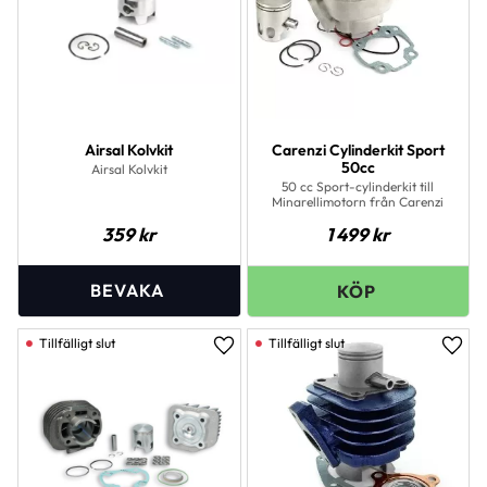
Airsal Kolvkit
Carenzi Cylinderkit Sport
50cc
Airsal Kolvkit
50 cc Sport-cylinderkit till
Minarellimotorn från Carenzi
359
kr
1 499
kr
Lägg till i favoriter
Lägg 