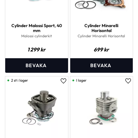
Cylinder Malossi Sport, 40
Cylinder Minarelli
mm
Horisontal
Malossi cylinderkit
Cylinder Minarelli Horisontal
1 299
kr
699
kr
2 st i lager
I lager
Lägg till i favoriter
Lägg 