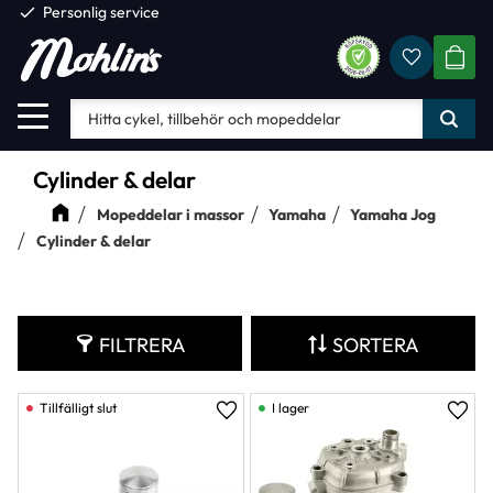
check
Personlig service
Favorite
Meny
KUND
Cylinder & delar
Mopeddelar i massor
Yamaha
Yamaha Jog
Cylinder & delar
FILTRERA
SORTERA
I lager
Lägg till i favoriter
Lägg 