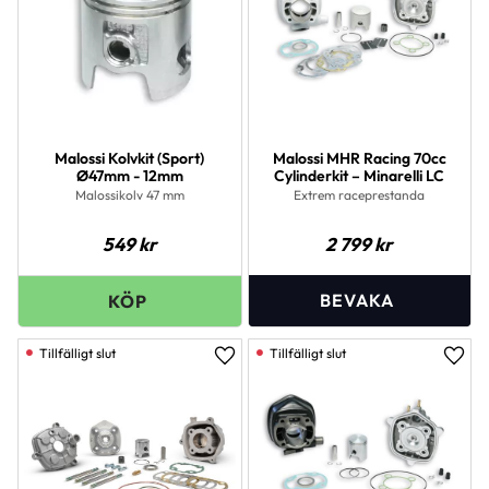
Malossi Kolvkit (Sport)
Malossi MHR Racing 70cc
Ø47mm - 12mm
Cylinderkit – Minarelli LC
Malossikolv 47 mm
Extrem raceprestanda
549
kr
2 799
kr
Lägg till i favoriter
Lägg 