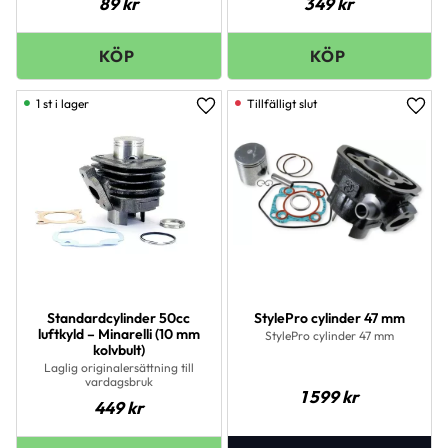
89
kr
349
kr
1 st i lager
Lägg till i favoriter
Lägg 
Standardcylinder 50cc
StylePro cylinder 47 mm
luftkyld – Minarelli (10 mm
StylePro cylinder 47 mm
kolvbult)
Laglig originalersättning till
vardagsbruk
1 599
kr
449
kr