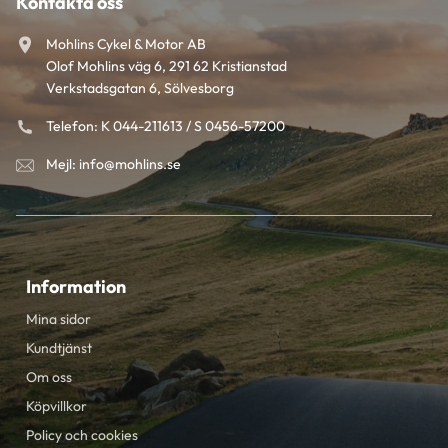
Kontakta oss
Mohlins Cykel & Motor AB
Olof Mohlins väg 6, 291 62 Kristianstad
Verkstadsgatan 6, Sölvesborg
Telefon: K 044-211613 / S 0456-57200
Mejl: info@mohlins.se
Information
Mina sidor
Kundtjänst
Om oss
Köpvillkor
Policy och cookies