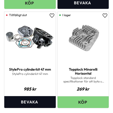
I lager
Lägg till i favoriter
Lägg 
StylePro cylinderkit 47 mm
Topplock Minarelli
Horisontal
StylePro cylinderkit 47 mm
Topplock standard
specifikationer för att byta ut
en trasig original eller
985
kr
269
kr
piratcylinder. Passar de flesta
original och eftermarknads
cylindrar. Till luftkyld minarelli
horisontalmotor