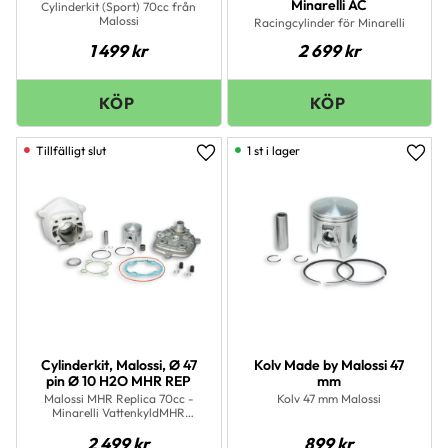
Minarelli AC
Cylinderkit (Sport) 70cc från
Malossi
Racingcylinder för Minarelli
1 499
kr
2 699
kr
1 st i lager
Lägg till i favoriter
Lägg 
Cylinderkit, Malossi, Ø 47
Kolv Made by Malossi 47
pin Ø 10 H2O MHR REP
mm
Malossi MHR Replica 70cc -
Kolv 47 mm Malossi
Minarelli VattenkyldMHR
Replica är en 70cc
2 499
kr
899
kr
Racingcylinder av aluminium,