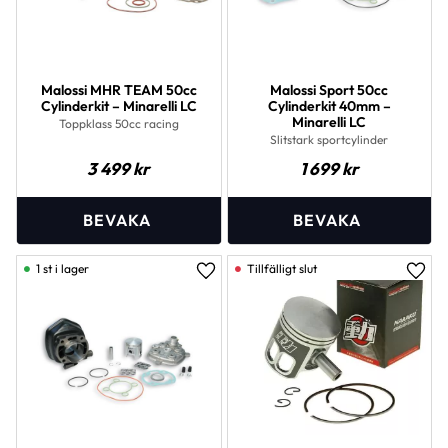
Malossi MHR TEAM 50cc
Malossi Sport 50cc
Cylinderkit – Minarelli LC
Cylinderkit 40mm –
Minarelli LC
Toppklass 50cc racing
Slitstark sportcylinder
3 499
kr
1 699
kr
1 st i lager
Lägg till i favoriter
Lägg 