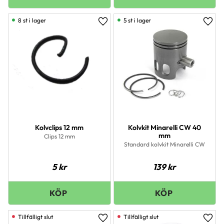
8 st i lager
5 st i lager
Lägg till i favoriter
Lägg 
Kolvclips 12 mm
Kolvkit Minarelli CW 40
mm
Clips 12 mm
Standard kolvkit Minarelli CW
5
kr
139
kr
Lägg till i favoriter
Lägg 