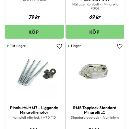
Nållager Kolvbult - (Minarelli,
PGO)
79
kr
69
kr
1 st i lager
I lager
Lägg till i favoriter
Lägg 
Pinnbultskit M7 – Liggande
RMS Topplock Standard
Minarelli-motor
Minarelli LC
Komplett utbyteskit M7 X 110
Standardtopplock - Aluminium