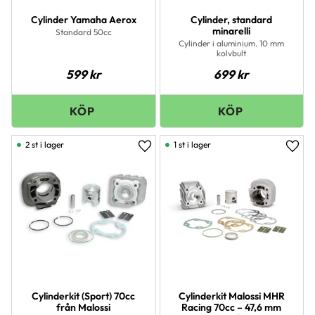
Cylinder Yamaha Aerox
Cylinder, standard
minarelli
Standard 50cc
Cylinder i aluminium. 10 mm
kolvbult
599
kr
699
kr
2 st i lager
1 st i lager
Lägg till i favoriter
Lägg 
Cylinderkit (Sport) 70cc
Cylinderkit Malossi MHR
från Malossi
Racing 70cc – 47,6 mm