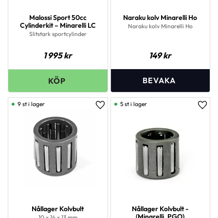
Malossi Sport 50cc
Naraku kolv Minarelli Ho
Cylinderkit – Minarelli LC
Naraku kolv Minarelli Ho
Slitstark sportcylinder
1 995
kr
149
kr
9 st i lager
5 st i lager
Lägg till i favoriter
Lägg 
Nållager Kolvbult
Nållager Kolvbult -
(Minarelli, PGO)
10 x 14 x 13 mm