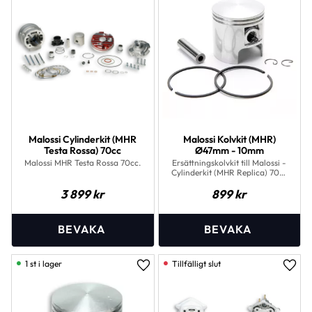
Malossi Cylinderkit (MHR
Malossi Kolvkit (MHR)
Testa Rossa) 70cc
Ø47mm - 10mm
Malossi MHR Testa Rossa 70cc.
Ersättningskolvkit till Malossi -
Cylinderkit (MHR Replica) 70cc
(M318430) till Minarelli´s
3 899
kr
899
kr
vattenkylda scootermotor
1 st i lager
Lägg till i favoriter
Lägg 