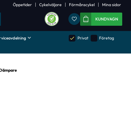
Öppetider
Cykelväljare
Förmånscykel
Mina sidor
Favoriter
KUNDVAGN
rviceavdelning
done
done
Privat
Företag
& Dämpare