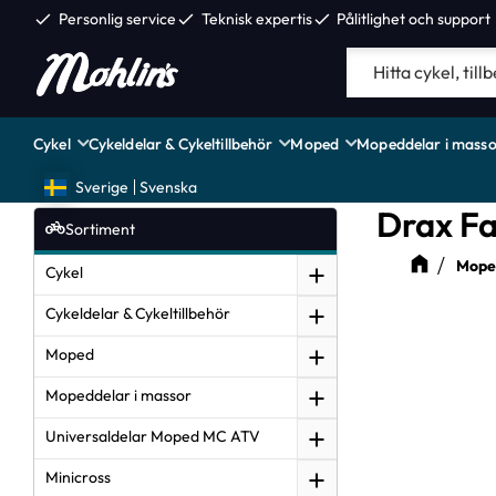
check
Personlig service
check
Teknisk expertis
check
Pålitlighet och support
Cykel
Cykeldelar & Cykeltillbehör
Moped
Mopeddelar i masso
Sverige
Svenska
Drax Fa
Sortiment
Moped
Cykel
Cykeldelar & Cykeltillbehör
Moped
Mopeddelar i massor
Universaldelar Moped MC ATV
Minicross