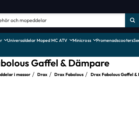
r
Universaldelar Moped MC ATV
Minicross
Promenadscooters
Se
bolous Gaffel & Dämpare
delar i massor
Drax
Drax Fabolous
Drax Fabolous Gaffel 