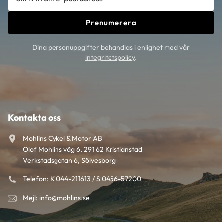
Prenumerera
Dina personuppgifter behandlas i enlighet med vår
integritetspolicy
.
Kontakta oss
Mohlins Cykel & Motor AB
Olof Mohlins väg 6, 291 62 Kristianstad
Verkstadsgatan 6, Sölvesborg
Telefon: K 044-211613 / S 0456-57200
Mejl: info@mohlins.se