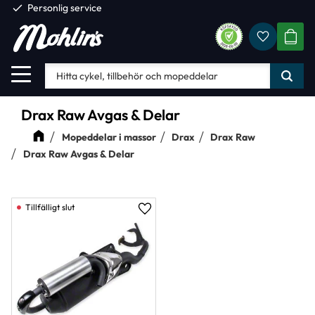
check
Personlig service
Favorite
Meny
KUND
Drax Raw Avgas & Delar
Mopeddelar i massor
Drax
Drax Raw
Drax Raw Avgas & Delar
Lägg till i favoriter