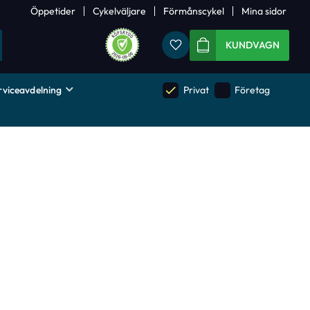
Öppetider
Cykelväljare
Förmånscykel
Mina sidor
Favoriter
KUNDVAGN
rviceavdelning
done
done
Privat
Företag