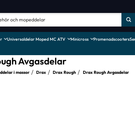
r
Universaldelar Moped MC ATV
Minicross
Promenadscooters
Se
ough Avgasdelar
delar i massor
Drax
Drax Rough
Drax Rough Avgasdelar