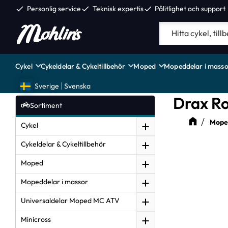
check
Personlig service
check
Teknisk expertis
check
Pålitlighet och support
Cykel
Cykeldelar & Cykeltillbehör
Moped
Mopeddelar i masso
Sverige
Svenska
Drax R
Sortiment
Moped
Cykel
Cykeldelar & Cykeltillbehör
Moped
Mopeddelar i massor
Universaldelar Moped MC ATV
Minicross