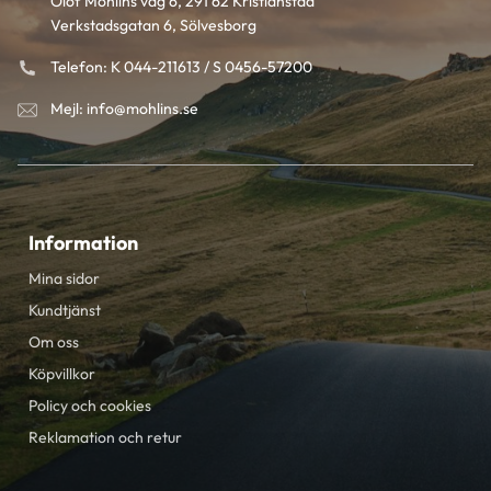
Olof Mohlins väg 6, 291 62 Kristianstad
Verkstadsgatan 6, Sölvesborg
Telefon: K 044-211613 / S 0456-57200
Mejl: info@mohlins.se
Information
Mina sidor
Kundtjänst
Om oss
Köpvillkor
Policy och cookies
Reklamation och retur