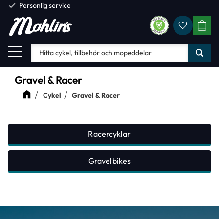
check
Personlig service
Favorite
Meny
KUND
Gravel & Racer
Cykel
Gravel & Racer
Racercyklar
Gravelbikes