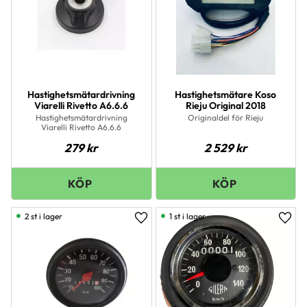
Hastighetsmätardrivning
Hastighetsmätare Koso
Viarelli Rivetto A6.6.6
Rieju Original 2018
Hastighetsmätardrivning
Originaldel för Rieju
Viarelli Rivetto A6.6.6
279
kr
2 529
kr
2 st i lager
1 st i lager
Lägg till i favoriter
Lägg 