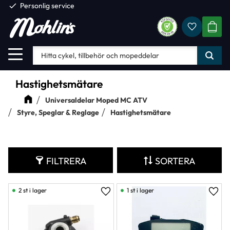
check
Personlig service
Favorite
Meny
KUND
Hastighetsmätare
Universaldelar Moped MC ATV
Styre, Speglar & Reglage
Hastighetsmätare
FILTRERA
SORTERA
2 st i lager
1 st i lager
Lägg till i favoriter
Lägg 