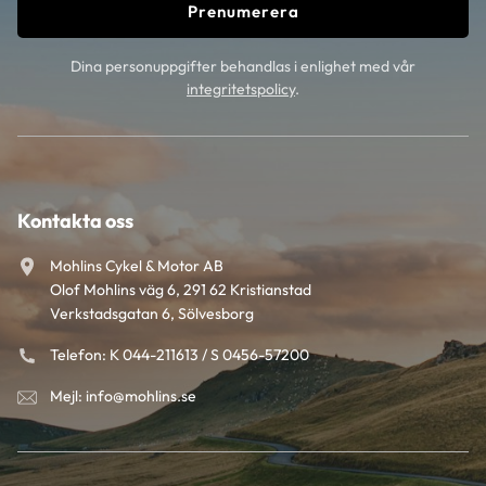
Prenumerera
Dina personuppgifter behandlas i enlighet med vår
integritetspolicy
.
Kontakta oss
Mohlins Cykel & Motor AB
Olof Mohlins väg 6, 291 62 Kristianstad
Verkstadsgatan 6, Sölvesborg
Telefon: K 044-211613 / S 0456-57200
Mejl: info@mohlins.se