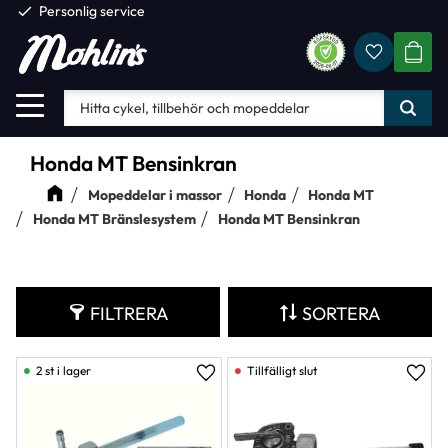
check
Personlig service
Favorite
Meny
KUND
Honda MT Bensinkran
Mopeddelar i massor
Honda
Honda MT
Honda MT Bränslesystem
Honda MT Bensinkran
FILTRERA
SORTERA
2 st i lager
Lägg till i favoriter
Lägg 