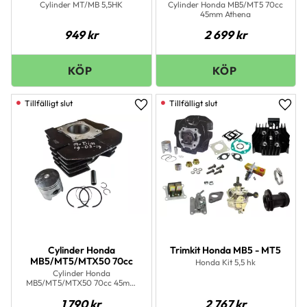
Cylinder MT/MB 5,5HK
Cylinder Honda MB5/MT5 70cc
45mm Athena
949
kr
2 699
kr
Lägg till i favoriter
Lägg 
Cylinder Honda
Trimkit Honda MB5 - MT5
MB5/MT5/MTX50 70cc
Honda Kit 5,5 hk
Cylinder Honda
MB5/MT5/MTX50 70cc 45mm
portad
1 790
kr
2 767
kr