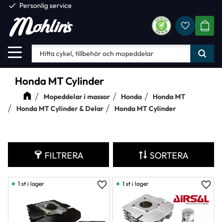
check
Personlig service
Favorite
Meny
KUND
Honda MT Cylinder
Mopeddelar i massor
Honda
Honda MT
Honda MT Cylinder & Delar
Honda MT Cylinder
FILTRERA
SORTERA
1 st i lager
1 st i lager
Lägg till i favoriter
Lägg 