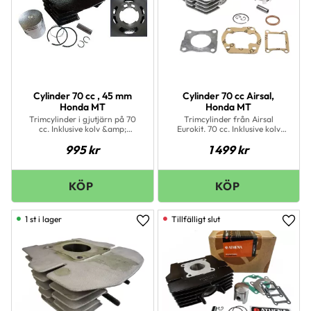
Cylinder 70 cc , 45 mm
Cylinder 70 cc Airsal,
Honda MT
Honda MT
Trimcylinder i gjutjärn på 70
Trimcylinder från Airsal
cc. Inklusive kolv &amp;
Eurokit. 70 cc. Inklusive kolv
packningar
&amp; packningar
995
kr
1 499
kr
1 st i lager
Lägg till i favoriter
Lägg 