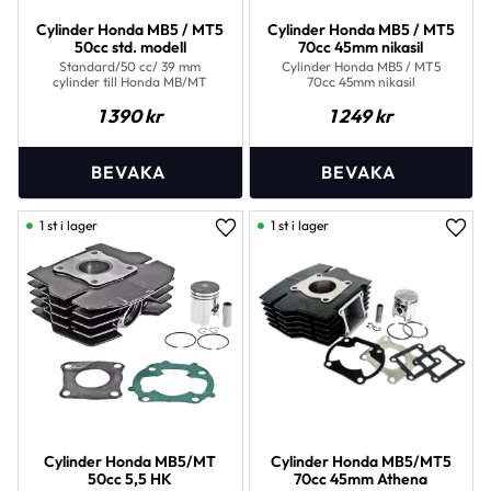
Cylinder Honda MB5 / MT5
Cylinder Honda MB5 / MT5
50cc std. modell
70cc 45mm nikasil
Standard/50 cc/ 39 mm
Cylinder Honda MB5 / MT5
cylinder till Honda MB/MT
70cc 45mm nikasil
1 390
kr
1 249
kr
1 st i lager
1 st i lager
Lägg till i favoriter
Lägg 
Cylinder Honda MB5/MT
Cylinder Honda MB5/MT5
50cc 5,5 HK
70cc 45mm Athena