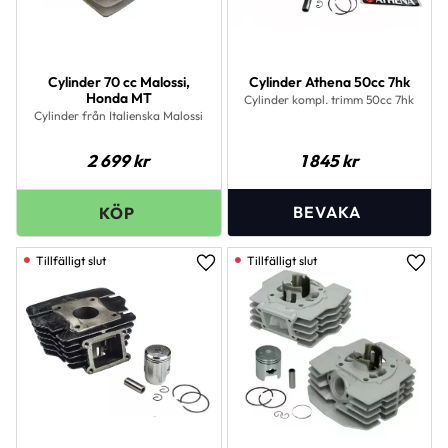
Cylinder 70 cc Malossi,
Cylinder Athena 50cc 7hk
Honda MT
Cylinder kompl. trimm 50cc 7hk
Cylinder från Italienska Malossi
2 699
kr
1 845
kr
Lägg till i favoriter
Lägg 