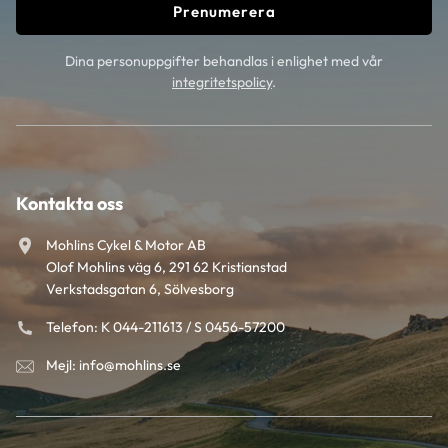
Prenumerera
Dina personuppgifter behandlas i enlighet med vår
integritetspolicy
.
Kontakta oss
Mohlins Cykel & Motor AB
Olof Mohlins väg 6, 291 62 Kristianstad
Verkstadsgatan 6, Sölvesborg
Telefon: K 044-211613 / S 0456-57200
Mejl: info@mohlins.se