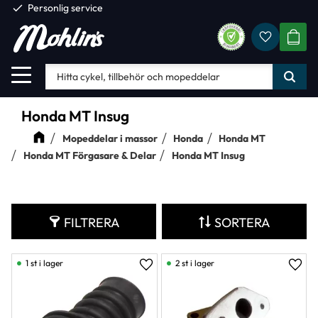
check
Personlig service
Favorite
Meny
KUND
Honda MT Insug
Mopeddelar i massor
Honda
Honda MT
Honda MT Förgasare & Delar
Honda MT Insug
FILTRERA
SORTERA
1 st i lager
2 st i lager
Lägg till i favoriter
Lägg 