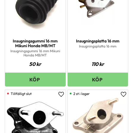
Insugningsgummi 16 mm
Insugningsplatta 16 mm
Mikuni Honda MB/MT
Insugningsplatta 16 mm
Insugningsgummi 16 mm Mikuni
Honda MB/MT
50
kr
110
kr
2 st i lager
Lägg till i favoriter
Lägg 