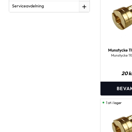
Serviceavdelning
Munstycke 11
Munstycke 11
20
k
1 st i lager