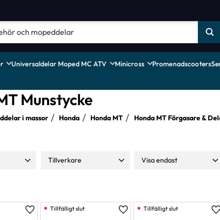
r
Universaldelar Moped MC ATV
Minicross
Promenadscooters
Se
MT Munstycke
delar i massor
Honda
Honda MT
Honda MT Förgasare & Del
Tillverkare
Visa endast
129
NTS
6
Finns i lager
13
Lägg till i favoriter
Lägg till i favoriter
L