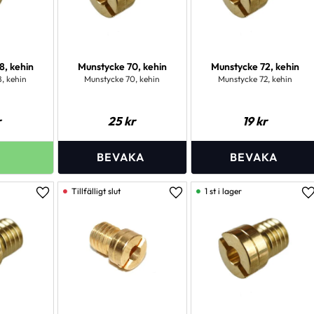
8, kehin
Munstycke 70, kehin
Munstycke 72, kehin
, kehin
Munstycke 70, kehin
Munstycke 72, kehin
r
25
kr
19
kr
1 st i lager
Lägg till i favoriter
Lägg till i favoriter
L