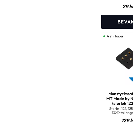
29
k
4 st i lager
Munstyckssa
MT Made by N
(storlek 122
Storlek 122, 125
132Totallän
Gänglängd: 5 
129
k
M5x0,8 mm Huvud
mm, mejselspå
förgasa