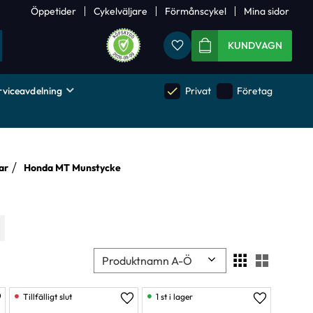
Öppetider
Cykelväljare
Förmånscykel
Mina sidor
Favoriter
KUNDVAGN
rviceavdelning
done
done
Privat
Företag
ar
Honda MT Munstycke
Välj sortering
Välj visn
1 st i lager
ägg till i favoriter
Lägg till i favoriter
Lägg till i 