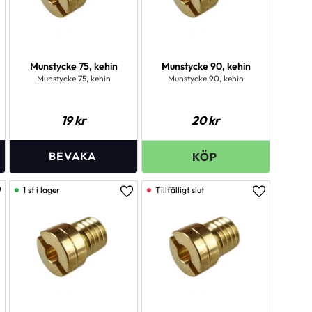
Munstycke 75, kehin
Munstycke 90, kehin
Munstycke 75, kehin
Munstycke 90, kehin
19
kr
20
kr
1 st i lager
ägg till i favoriter
Lägg till i favoriter
Lägg till i 