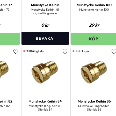
ehin 77
Munstycke Keihin
Munstycke Keihin 100
ehin 77
Munstycke Keihin, till
Munstycke Keihin 100
originalförgasaren
r
0
kr
29
kr
1 st i lager
Lägg till i favoriter
Lägg till i favoriter
L
eihin 82
Munstycke Keihin 84
Munstycke Keihin 86
ehin 82
Munstycke Bing/Keihin .
Munstycke Bing/Keihin.
Storlek 84
Storlek 86