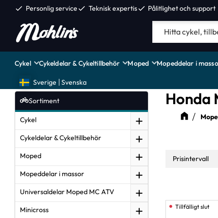
check
Personlig service
check
Teknisk expertis
check
Pålitlighet och support
Cykel
Cykeldelar & Cykeltillbehör
Moped
Mopeddelar i masso
Sverige
Svenska
Honda 
Sortiment
Moped
Cykel
Cykeldelar & Cykeltillbehör
Moped
Prisintervall
Mopeddelar i massor
0
Universaldelar Moped MC ATV
Minicross