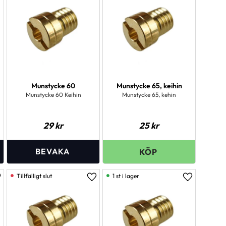
Munstycke 60
Munstycke 65, keihin
Munstycke 60 Keihin
Munstycke 65, kehin
29
kr
25
kr
1 st i lager
ägg till i favoriter
Lägg till i favoriter
Lägg till i 