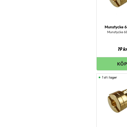
Munstycke 6
Munstycke 68
19
k
1 st i lager