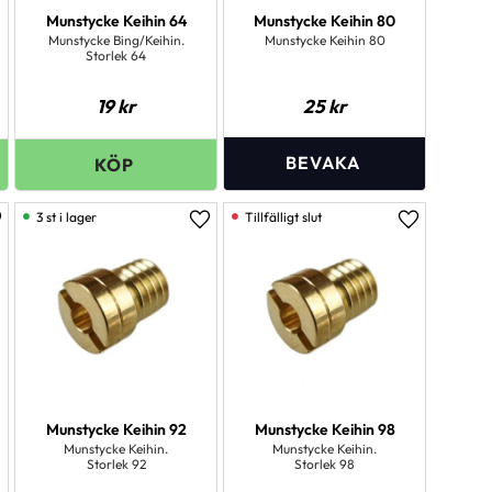
Munstycke Keihin 64
Munstycke Keihin 80
Munstycke Bing/Keihin.
Munstycke Keihin 80
Storlek 64
19
kr
25
kr
3 st i lager
ägg till i favoriter
Lägg till i favoriter
Lägg till i 
Munstycke Keihin 92
Munstycke Keihin 98
Munstycke Keihin.
Munstycke Keihin.
Storlek 92
Storlek 98