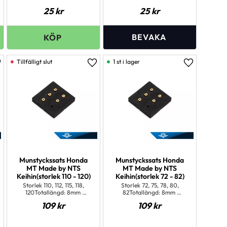
25
kr
25
kr
1 st i lager
ägg till i favoriter
Lägg till i favoriter
Lägg till i 
Munstyckssats Honda
Munstyckssats Honda
MT Made by NTS
MT Made by NTS
Keihin(storlek 110 - 120)
Keihin(storlek 72 - 82)
Storlek 110, 112, 115, 118,
Storlek 72, 75, 78, 80,
120Totallängd: 8mm
82Totallängd: 8mm
Gänglängd: 5 mm Gänga:
Gänglängd: 5 mm Gänga:
109
kr
109
kr
M5x0,8 mm Huvud: Runt = 6
M5x0,8 mm Huvud: Runt = 6
mm, mejselspår Keihin
mm, mejselspår Keihin
förgasare
förgasare