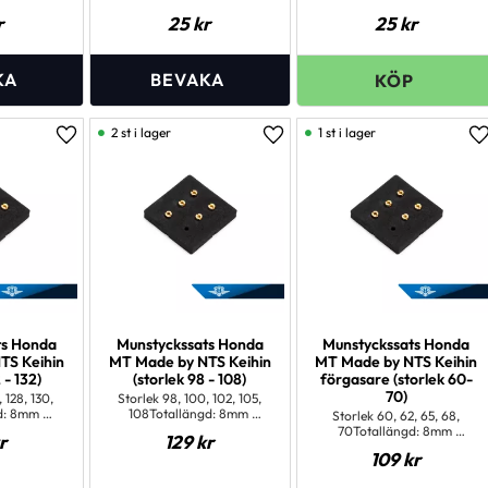
r
25
kr
25
kr
2 st i lager
1 st i lager
Lägg till i favoriter
Lägg till i favoriter
L
ts Honda
Munstyckssats Honda
Munstyckssats Honda
TS Keihin
MT Made by NTS Keihin
MT Made by NTS Keihin
 - 132)
(storlek 98 - 108)
förgasare (storlek 60-
70)
, 128, 130,
Storlek 98, 100, 102, 105,
gd: 8mm
108Totallängd: 8mm
Storlek 60, 62, 65, 68,
mm Gänga:
Gänglängd: 5 mm Gänga:
70Totallängd: 8mm
r
129
kr
: Runt = 6
M5x0,8 mm Huvud: Runt = 6
Gänglängd: 5 mm Gänga:
109
kr
r Keihin
mm, mejselspår Keihin
M5x0,8 mm Huvud: Runt = 6
re
förgasare
mm, mejselspår Keihin