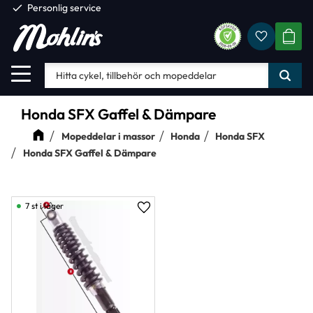
check
Personlig service
Favorite
Meny
KUND
Honda SFX Gaffel & Dämpare
Mopeddelar i massor
Honda
Honda SFX
Honda SFX Gaffel & Dämpare
7 st i lager
Lägg till i favoriter