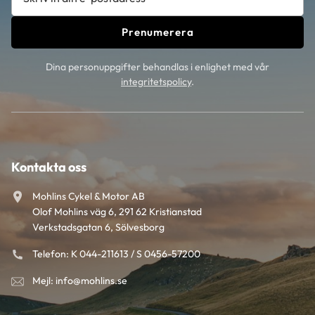
Prenumerera
Dina personuppgifter behandlas i enlighet med vår
integritetspolicy
.
Kontakta oss
Mohlins Cykel & Motor AB
Olof Mohlins väg 6, 291 62 Kristianstad
Verkstadsgatan 6, Sölvesborg
Telefon: K 044-211613 / S 0456-57200
Mejl: info@mohlins.se