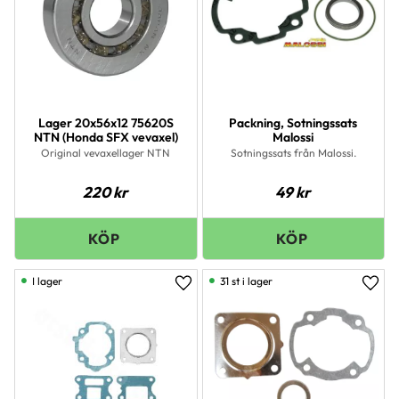
Lager 20x56x12 75620S
Packning, Sotningssats
NTN (Honda SFX vevaxel)
Malossi
Original vevaxellager NTN
Sotningssats från Malossi.
220
kr
49
kr
I lager
31 st i lager
Lägg till i favoriter
Lägg 