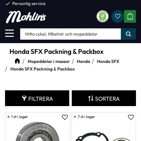
check
Personlig service
Favorite
Meny
KUND
Honda SFX Packning & Packbox
Mopeddelar i massor
Honda
Honda SFX
Honda SFX Packning & Packbox
FILTRERA
SORTERA
1 st i lager
7 st i lager
Lägg till i favoriter
Lägg 