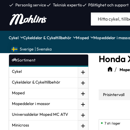
check
Personlig service
check
Teknisk expertis
check
Pålitlighet och support
Cykel
Cykeldelar & Cykeltillbehör
Moped
Mopeddelar i masso
Sverige
Svenska
Honda 
Sortiment
Moped
Cykel
Cykeldelar & Cykeltillbehör
Moped
Prisintervall
Mopeddelar i massor
49
Universaldelar Moped MC ATV
7 st i lager
Minicross