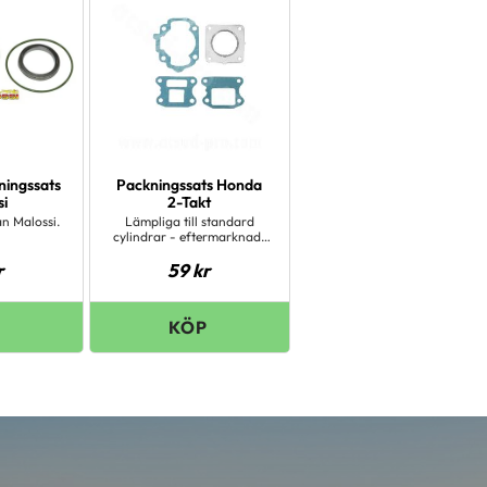
ningssats
Packningssats Honda
si
2-Takt
ån Malossi.
Lämpliga till standard
cylindrar - eftermarknads
och original
r
59
kr