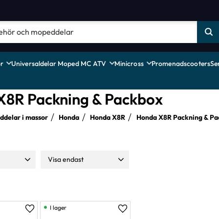
r
Universaldelar Moped MC ATV
Minicross
Promenadscooters
Se
X8R Packning & Packbox
delar i massor
Honda
Honda X8R
Honda X8R Packning & Pa
Visa endast
59
Finns i lager
2
I lager
Lägg till i favoriter
Lägg till i favoriter