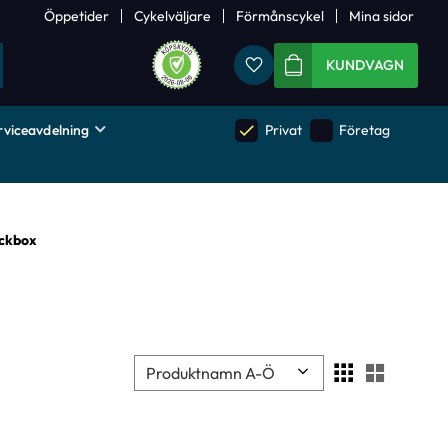
Öppetider
Cykelväljare
Förmånscykel
Mina sidor
Favoriter
KUNDVAGN
rviceavdelning
done
done
Privat
Företag
ckbox
Välj sortering
Välj visn