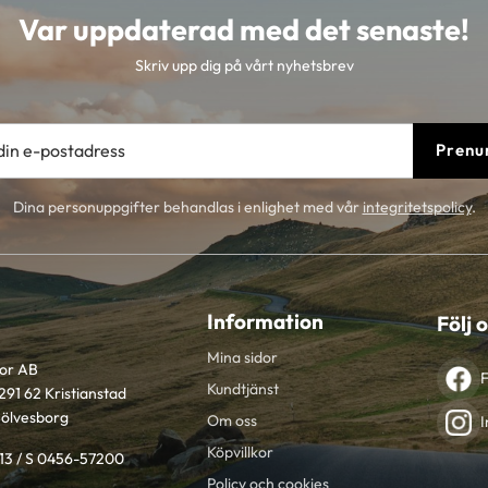
Var uppdaterad med det senaste!
Skriv upp dig på vårt nyhetsbrev
Prenu
Dina personuppgifter behandlas i enlighet med vår
integritetspolicy
.
Information
Följ 
Mina sidor
tor AB
Kundtjänst
291 62 Kristianstad
Sölvesborg
Om oss
I
Köpvillkor
613 / S 0456-57200
Policy och cookies