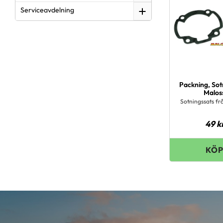
Serviceavdelning
Packning, Sot
Malos
Sotningssats fr
49
k